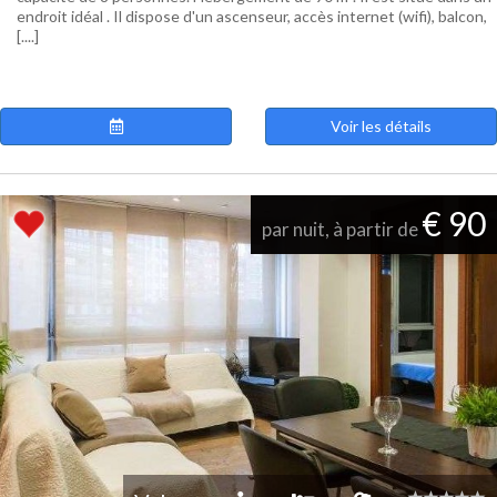
endroit idéal . Il dispose d'un ascenseur, accès internet (wifi), balcon,
[....]
Voir les détails
€ 90
par nuit, à partir de