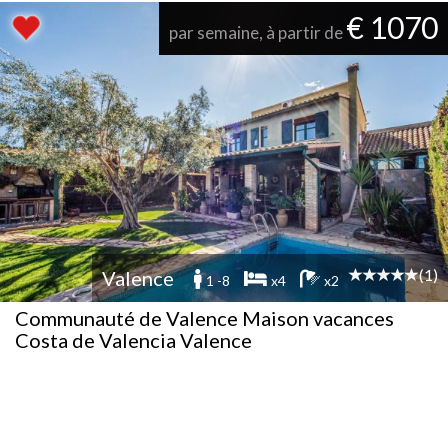
€ 1070
par semaine, à partir de
(1)
Valence
1 -8
x4
x2
Communauté de Valence Maison vacances
Costa de Valencia Valence