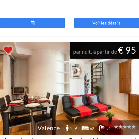
Voir les détails
€ 95
par nuit, à partir de
Valence
1 -6
x3
x1