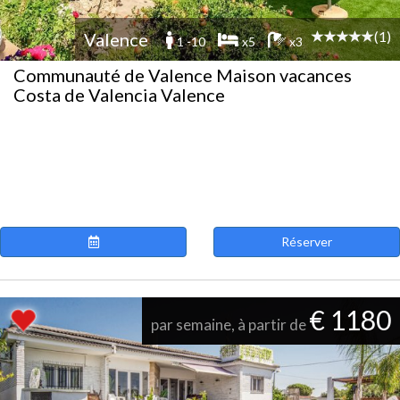
(1)
Valence
1 -10
x5
x3
Communauté de Valence Maison vacances
Costa de Valencia Valence
Réserver
€ 1180
par semaine, à partir de