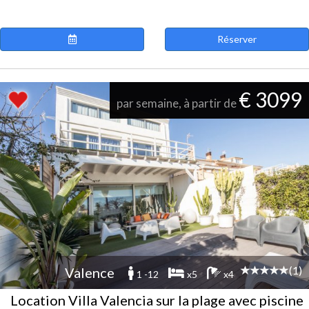
Réserver
€ 3099
par semaine, à partir de
(1)
Valence
1 -12
x5
x4
Location Villa Valencia sur la plage avec piscine