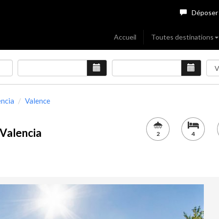
Déposer
Accueil
Toutes destinations
encia
Valence
Valencia
2
4