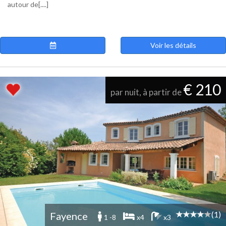
autour de[....]
Voir les détails
€ 210
par nuit, à partir de
(1)
Fayence
1 -8
x4
x3