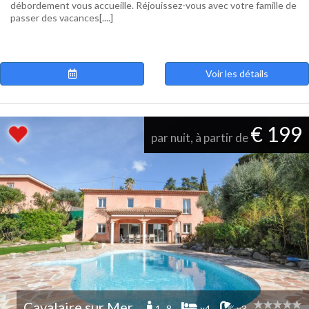
débordement vous accueille. Réjouissez-vous avec votre famille de
passer des vacances[....]
Voir les détails
€ 199
par nuit, à partir de
Cavalaire sur Mer
1 -8
x4
x3