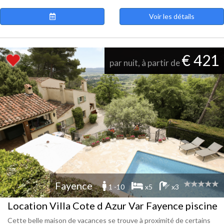
Voir les détails
€ 421
par nuit, à partir de
Fayence
1 -10
x5
x3
Location Villa Cote d Azur Var Fayence piscine
Cette belle maison de vacances se trouve à proximité de certains