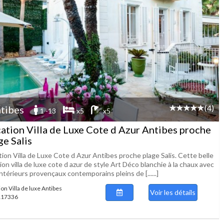
(4)
tibes
1 -13
x5
x5
ation Villa de Luxe Cote d Azur Antibes proche
ge Salis
ion Villa de Luxe Cote d Azur Antibes proche plage Salis. Cette belle
ion villa de luxe cote d azur de style Art Déco blanchie à la chaux avec
ntérieurs provençaux contemporains pleins de [......]
on Villa de luxe Antibes
Voir les détails
 117336