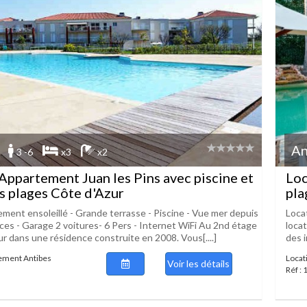
An
3 -6
x3
x2
Appartement Juan les Pins avec piscine et
Loc
s plages Côte d'Azur
pla
ment ensoleillé - Grande terrasse - Piscine - Vue mer depuis
Locat
èces - Garage 2 voitures- 6 Pers - Internet WiFi Au 2nd étage
locat
r dans une résidence construite en 2008. Vous[....]
des i
ement Antibes
Locati
Voir les détails
Réf :