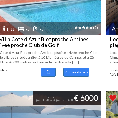
(2)
An
1 -11
x5
x5
Villa Cote d Azur Biot proche Antibes
Loc
rivée proche Club de Golf
pla
a Cote d Azur Biot proche Antibes piscine privée proche Club
Loca
lle villa est située à Biot à 16 kilomètres de Cannes et à 25
Clim
ice. A 700 mètres se trouve le centre-ville [......]
situa
ntibes
Locat
Voir les détails
Réf :
€ 6000
par nuit, à partir de