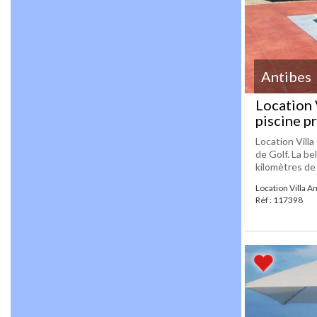
Antibes
Location 
piscine p
Location Vill
de Golf. La be
kilomètres de N
Location Villa A
Réf : 117398