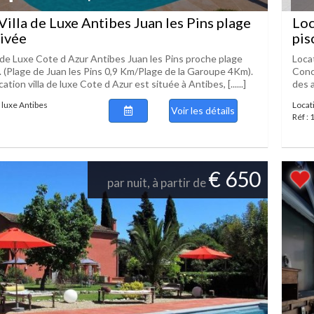
Villa de Luxe Antibes Juan les Pins plage
Loc
rivée
pis
a de Luxe Cote d Azur Antibes Juan les Pins proche plage
Loca
e. (Plage de Juan les Pins 0,9 Km/Plage de la Garoupe 4Km).
Conci
ation villa de luxe Cote d Azur est située à Antibes, [......]
des a
e luxe Antibes
Locati
Voir les détails
Réf :
€ 650
par nuit, à partir de