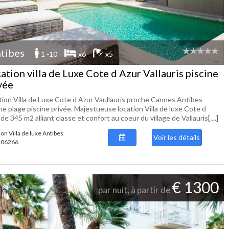
tibes
1 -10
x6
x5
ation villa de Luxe Cote d Azur Vallauris piscine
vée
tion Villa de Luxe Cote d Azur Vaullauris proche Cannes Antibes
e plage piscine privée. Majestueuse location Villa de luxe Cote d
de 345 m2 alliant classe et confort au coeur du village de Vallauris[....]
on Villa de luxe Antibes
Voir les détails
 106266
€ 1300
par nuit, à partir de