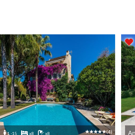
(4)
An
1 -15
x8
x8