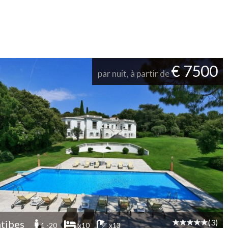
€ 7500
par nuit, à partir de
(3)
tibes
1 -20
x10
x13