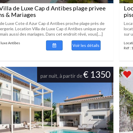
Villa de Luxe Cap d Antibes plage privee
Loc
ns & Mariages
pis
a de Luxe Cote d Azur Cap d Antibes proche plage près de
Loca
rgerie. Location Villa de Luxe Cap d Antibes unique pour
locat
ais aussi des mariages. Dans cet endroit rêvé, vous[....]
sur u
e luxe Antibes
Locat
Voir les détails
Réf :
€ 1350
par nuit, à partir de