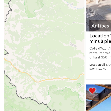
Antibes
Location 
mins à pi
Cote d'Azur / 
restaurants à 
offrant 350 m²
Location Villa A
Réf : 106265