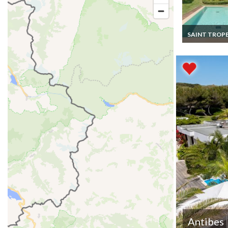
SAINT TROP
Location villa d
Cote d'Azur Var
Tropez.
Antibes