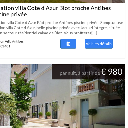
ation villa Cote d Azur Biot proche Antibes
cine privée
tion villa Cote d Azur Biot proche Antibes piscine privée. Somptueuse
ion villa Cote d Azur, belle piscine privée avec Jacuzzi intégré, située
n secteur résidentiel calme de Biot. Vous profiterez[....]
ion Villa Antibes
Voir les détails
 103401
€ 980
par nuit, à partir de