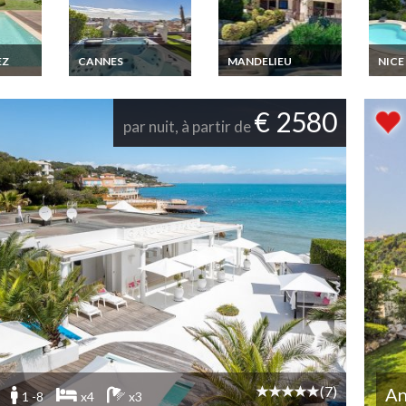
EZ
CANNES
MANDELIEU
NICE
e luxe
Location
Location villa
Locat
 Saint-
Appartement Luxe à
Mandelieu luxe Cote
d'Azu
Cannes Croisette
d Azur
Alpes
€ 2580
proch
par nuit, à partir de
Merc
(7)
An
1 -8
x4
x3