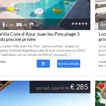
An
1 -14
x8
x5
Villa Cote d Azur Juan les Pins plage 5
Loc
eds piscine privée
pri
Location Villa Juan-les-Pins - piscine privée - plages et
Loca
pieds. Parking Magnifique villa de luxe construite en 2010,
proch
 habitables sur un terrain de 850 m², pouvant[....]
Azur 
ntibes
Locati
Voir les détails
Réf :
€ 285
par nuit, à partir de