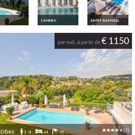
CANNES
SAINT RAPHAEL
ion Villa Cote
Location Villa Cote d
Location Villa Cote d
r Berre les
Azur Cannes vue
Azur Les Adrets de
 25 km de Nice
mer piscine jacuzzi
l'Esterel piscine
€ 1150
e Parc du
privée jacuzzi 15
par nuit, à partir de
antour
mins de Cannes
(1)
tibes
1 -8
x4
x5