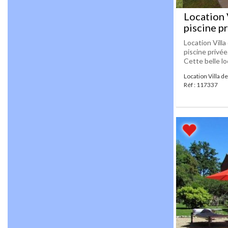
Location 
piscine p
Location Vill
piscine privé
Cette belle loc
Location Villa d
Réf : 117337