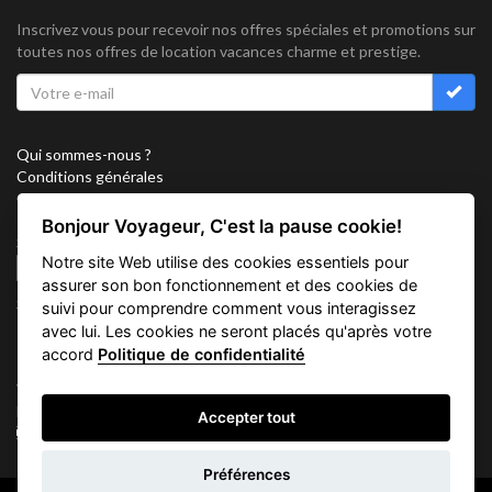
Inscrivez vous pour recevoir nos offres spéciales et promotions sur
toutes nos offres de location vacances charme et prestige.
Qui sommes-nous ?
Conditions générales
Confidentialité
Partenariat
Bonjour Voyageur, C'est la pause cookie!
Sitemap
Notre site Web utilise des cookies essentiels pour
Cookies
assurer son bon fonctionnement et des cookies de
Suivez nous sur
suivi pour comprendre comment vous interagissez
avec lui. Les cookies ne seront placés qu'après votre
accord
Politique de confidentialité
Vacation Key Corp. 2905 Point East Drive #L-215. Aventura.
FLORIDA 33160.
Accepter tout
info@vacationkey.com
Demande
Préférences
d'informations