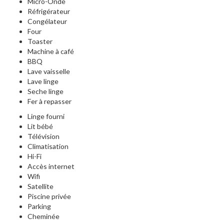
Micro-Onde
Réfrigérateur
Congélateur
Four
Toaster
Machine à café
BBQ
Lave vaisselle
Lave linge
Seche linge
Fer à repasser
Linge fourni
Lit bébé
Télévision
Climatisation
Hi-Fi
Accès internet
Wifi
Satellite
Piscine privée
Parking
Cheminée