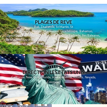
PLAGES DE REVE
Bali
,
Thailande
,
St Martin
,
St
Barthelemy
,
Floride
,
Martinique
,
Guadeloupe
,
Bahamas
,
Jamaique
,
Republique Dominicaine
,
Ile de la Barbade
,
Iles Baleares
,
Ile Maurice
,
Seychelles
,
Ile Reunion
,
Yucatan - Riviera Maya
,
Sri Lanka
,
Las Terrenas
,
Polynesie Française
,
Tahiti
,
Moorea
,
Bora Bora
DIRECTION LES ETATS UNIS
,
,
,
,
Californie
New York
Floride
Hawai
Massachusetts
Nevada
,
,
Colorado
,