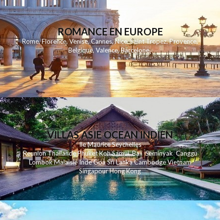
ROMANCE EN EUROPE
Rome
,
Florence
,
Venise
,
Cannes
,
Nice
,
Saint Tropez
,
Provence
,
Belgique
,
Valence
,
Barcelone
,
VILLAS ASIE OCEAN INDIEN
Ile Maurice
Seychelles
Reunion
Thailande
Phuk
et
Koh
Samui
Bali
Seminyak
Canggu
Lombok
Malaisie
Inde
Goa
Sri Lanka
Cambodge
Vietnam
Singapour
Hong Kong