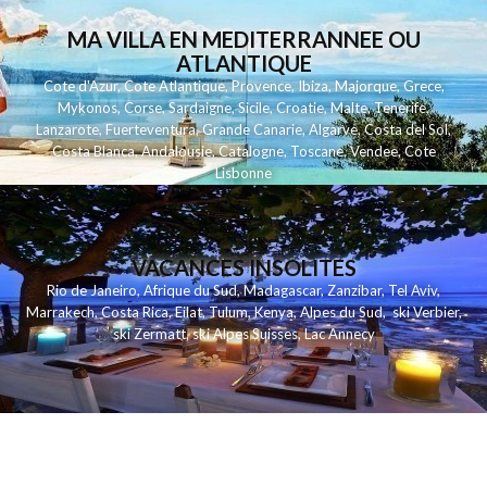
MA VILLA EN MEDITERRANNEE OU
ATLANTIQUE
Cote d'Azur
,
Cote Atlantique
,
Provence
,
Ibiza
,
Majorque
,
Grece
,
Mykonos
,
Corse
,
Sardaigne
,
Sicile
,
Croatie
,
Malte
,
Tenerife
,
Lanzarote
,
Fuerteventura
,
Grande Canarie
,
Algarve
,
Costa del Sol
,
Costa Blanca
,
Andalousie
,
Catalogne
,
Toscane
,
Vendee
,
Cote
Lisbonne
VACANCES INSOLITES
Rio de Janeiro
,
Afrique du Sud
,
Madagascar
,
Zanzibar
,
Tel Aviv
,
Marrakech
,
Costa Rica
,
Eilat
,
Tulum
,
Kenya
,
Alpes du Sud
,
ski Verbier
,
ski Zermatt
,
ski Alpes Suisses
,
Lac Annecy