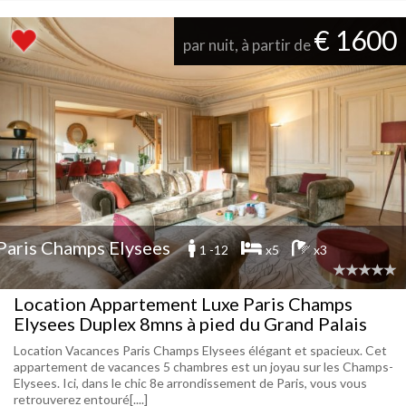
€ 1600
par nuit, à partir de
Paris Champs Elysees
1 -12
x5
x3
Location Appartement Luxe Paris Champs
Elysees Duplex 8mns à pied du Grand Palais
Location Vacances Paris Champs Elysees élégant et spacieux. Cet
appartement de vacances 5 chambres est un joyau sur les Champs-
Elysees. Ici, dans le chic 8e arrondissement de Paris, vous vous
retrouverez entouré[....]