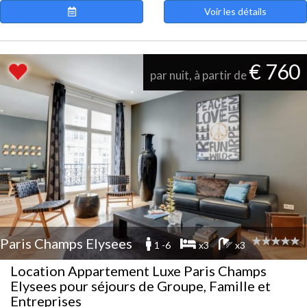
Voir les détails
€ 760
par nuit, à partir de
Paris Champs Elysees
1 -6
x3
x3
Location Appartement Luxe Paris Champs
Elysees pour séjours de Groupe, Famille et
Entreprises