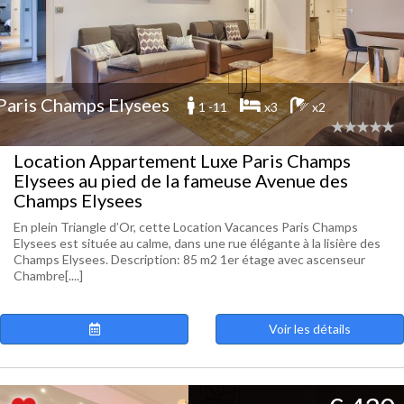
Paris Champs Elysees
1 -11
x3
x2
Location Appartement Luxe Paris Champs
Elysees au pied de la fameuse Avenue des
Champs Elysees
En plein Triangle d’Or, cette Location Vacances Paris Champs
Elysees est située au calme, dans une rue élégante à la lisière des
Champs Elysees. Description: 85 m2 1er étage avec ascenseur
Chambre[....]
Voir les détails