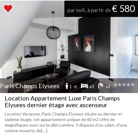
€ 580
par nuit, à partir de
Paris Champs Elysees
1 -6
x3
x2
Location Appartement Luxe Paris Champs
Elysees dernier étage avec ascenseur
Location Vacances Paris Champs Elysees située au dernier et
sixième étage, cet appartement unique de 60 m2 offre de
magnifiques vues sur la ville Lumière. Il dispose d’un salon, d’une
cuisine ouverte, de[....]