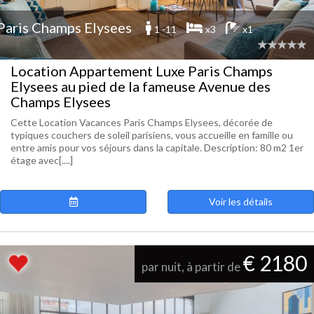
Paris Champs Elysees
1 -11
x3
x1
Location Appartement Luxe Paris Champs
Elysees au pied de la fameuse Avenue des
Champs Elysees
Cette Location Vacances Paris Champs Elysees, décorée de
typiques couchers de soleil parisiens, vous accueille en famille ou
entre amis pour vos séjours dans la capitale. Description: 80 m2 1er
étage avec[....]
Voir les détails
€ 2180
par nuit, à partir de