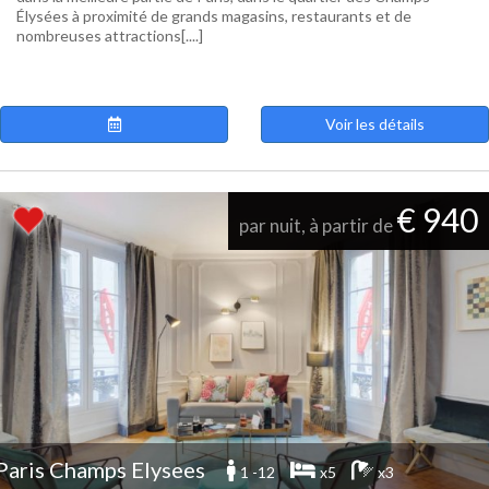
Élysées à proximité de grands magasins, restaurants et de
nombreuses attractions[....]
Voir les détails
€ 940
par nuit, à partir de
Paris Champs Elysees
1 -12
x5
x3