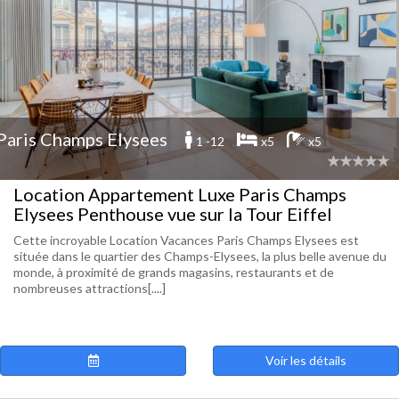
Paris Champs Elysees
1 -12
x5
x5
Location Appartement Luxe Paris Champs
Elysees Penthouse vue sur la Tour Eiffel
Cette incroyable Location Vacances Paris Champs Elysees est
située dans le quartier des Champs-Elysees, la plus belle avenue du
monde, à proximité de grands magasins, restaurants et de
nombreuses attractions[....]
Voir les détails