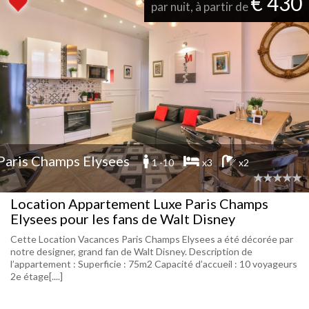
€ 430
par nuit, à partir de
Paris Champs Elysees
1 -10
x3
x2
Location Appartement Luxe Paris Champs
Elysees pour les fans de Walt Disney
Cette Location Vacances Paris Champs Elysees a été décorée par
notre designer, grand fan de Walt Disney. Description de
l’appartement : Superficie : 75m2 Capacité d’accueil : 10 voyageurs
2e étage[....]