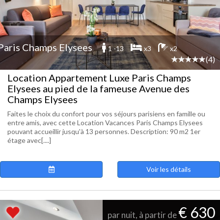
Paris Champs Elysees
1 -13
x3
x2
(4)
Location Appartement Luxe Paris Champs
Elysees au pied de la fameuse Avenue des
Champs Elysees
Faites le choix du confort pour vos séjours parisiens en famille ou
entre amis, avec cette Location Vacances Paris Champs Elysees
pouvant accueillir jusqu'à 13 personnes. Description: 90 m2 1er
étage avec[....]
Voir les détails
€ 630
par nuit, à partir de