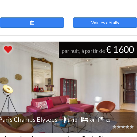
Voir les détails
€ 1600
par nuit, à partir de
Paris Champs Elysees
1 -10
x4
x3