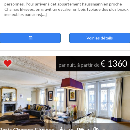
personnes. Pour arriver à cet appartement haussmannien proche
Champs Elysees, on gravit un escalier en bois typique des plus beaux
immeubles parisiens[....]
Voir les détails
€ 1360
par nuit, à partir de
Paris Champs Elysees