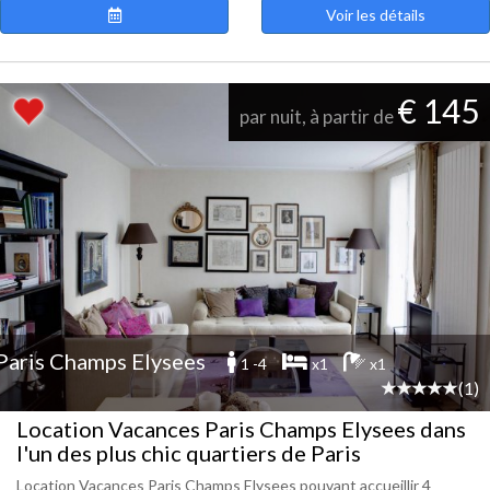
Voir les détails
€ 145
par nuit, à partir de
Paris Champs Elysees
1 -4
x1
x1
(1)
Location Vacances Paris Champs Elysees dans
l'un des plus chic quartiers de Paris
Location Vacances Paris Champs Elysees pouvant accueillir 4