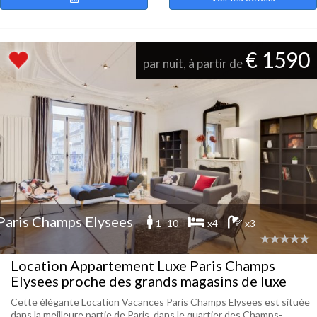
€ 1590
par nuit, à partir de
Paris Champs Elysees
1 -10
x4
x3
Location Appartement Luxe Paris Champs
Elysees proche des grands magasins de luxe
Cette élégante Location Vacances Paris Champs Elysees est située
dans la meilleure partie de Paris, dans le quartier des Champs-