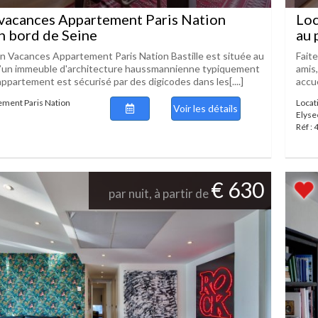
vacances Appartement Paris Nation
Loc
en bord de Seine
au 
n Vacances Appartement Paris Nation Bastille est située au
Faite
’un immeuble d'architecture haussmannienne typiquement
amis
appartement est sécurisé par des digicodes dans les[....]
accue
ement Paris Nation
Locat
Voir les détails
Elyse
Réf :
€ 630
par nuit, à partir de