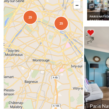
PARIS NATIO
BASTILLE
Location vaca
Appartement P
Nation Bastille
bord de Seine
Paris Na