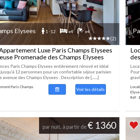
amps Elysees
Pa
1 -12
x4
x4
(2)
 Appartement Luxe Paris Champs Elysees
Loc
ameuse Promenade des Champs Elysees
des
nces Paris Champs Elysees entièrement rénové et idéal
Loca
r jusqu'à 12 personnes pour un confortable séjour parisien
Pour
le avenue des Champs Elysees . Description de [......]
gravi
tement Paris Champs
Locat
Voir les détails
Elyse
Réf :
€ 1360
par nuit, à partir de