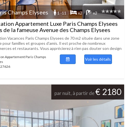
ris Champs Elysees
1 -11
x2
x2
ation Appartement Luxe Paris Champs Elysees
s de la fameuse Avenue des Champs Elysees
tion Vacances Paris Champs Elysees de 70 m2 située dans une zone
e pour familles et groupes d'amis. Il est proche de nombreux
erces et restaurants. Vous apprécierez à n'en pas douter son design
ion Appartement Paris Champs
Voir les détails
es
 127626
€ 2180
par nuit, à partir de