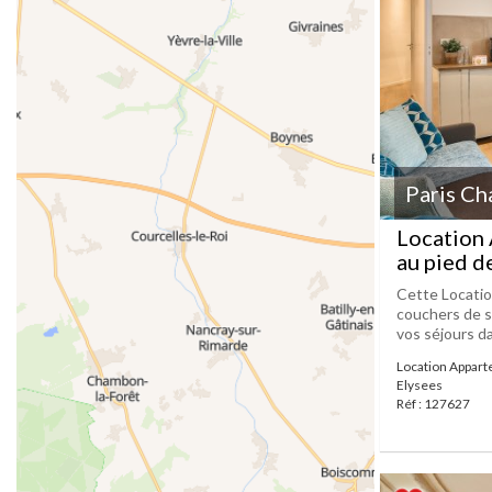
Paris Ch
Location
au pied d
Cette Locatio
couchers de so
vos séjours da
Location Appar
Elysees
Réf : 127627