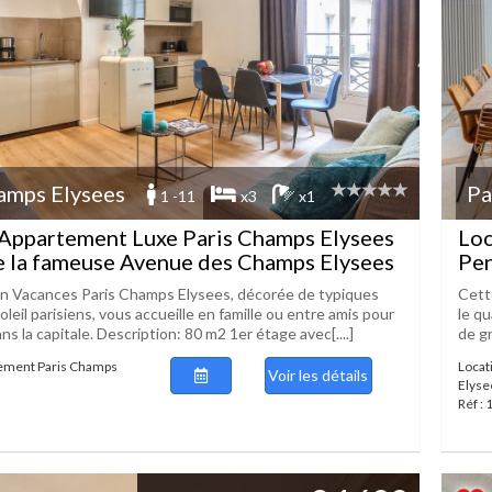
amps Elysees
Pa
1 -11
x3
x1
 Appartement Luxe Paris Champs Elysees
Loc
e la fameuse Avenue des Champs Elysees
Pen
n Vacances Paris Champs Elysees, décorée de typiques
Cett
leil parisiens, vous accueille en famille ou entre amis pour
le q
ns la capitale. Description: 80 m2 1er étage avec[....]
de g
tement Paris Champs
Locat
Voir les détails
Elyse
Réf :