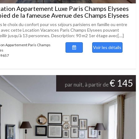
ation Appartement Luxe Paris Champs Elysees
pied de la fameuse Avenue des Champs Elysees
s le choix du confort pour vos séjours parisiens en famille ou entre
, avec cette Location Vacances Paris Champs Elysees pouvant
illir jusqu'à 13 personnes. Description: 90 m2 1er étage avec[....]
ion Appartement Paris Champs
Voir les détails
es
 49657
€ 145
par nuit, à partir de