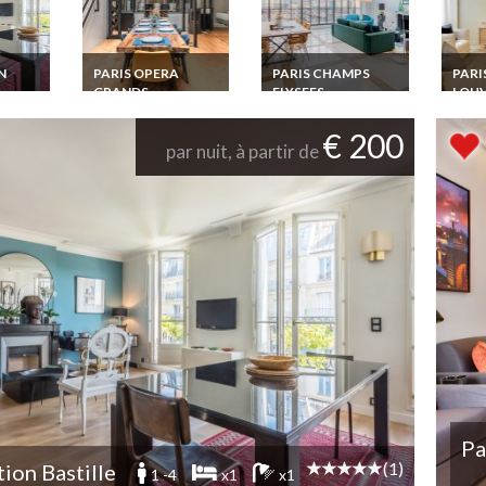
N
PARIS OPERA
PARIS CHAMPS
PARI
GRANDS
ELYSEES
LOU
BOULEVARDS
nces
Location
Locat
aris
Appartement Luxe
Appar
Location
€ 200
 en
Paris Champs
Paris
Appartement Luxe
par nuit, à partir de
Elysees Penthouse
à 60
Paris Opera Grands
vue sur la Tour Eiffel
Louv
Boulevards Loft près
de Place de la
Republique
Pa
(1)
tion Bastille
1 -4
x1
x1