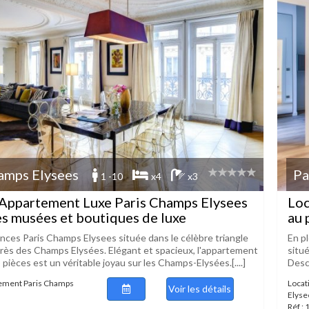
amps Elysees
Pa
1 -10
x4
x3
 Appartement Luxe Paris Champs Elysees
Loc
s musées et boutiques de luxe
au 
nces Paris Champs Elysees située dans le célèbre triangle
En p
 près des Champs Elysées. Elégant et spacieux, l'appartement
situé
pièces est un véritable joyau sur les Champs-Elysées.[....]
Desc
tement Paris Champs
Locat
Voir les détails
Elyse
Réf :