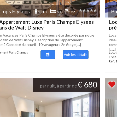
amps Elysees
Pa
1 -10
x3
x2
 Appartement Luxe Paris Champs Elysees
Loc
fans de Walt Disney
prè
n Vacances Paris Champs Elysees a été décorée par notre
Loca
nd fan de Walt Disney. Description de l’appartement :
idéal
5m2 Capacité d’accueil : 10 voyageurs 2e étage[....]
comm
[......]
tement Paris Champs
Locat
Voir les détails
Elyse
Réf :
€ 680
par nuit, à partir de