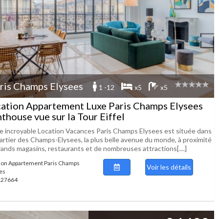
ris Champs Elysees
1 -12
x5
x5
ation Appartement Luxe Paris Champs Elysees
thouse vue sur la Tour Eiffel
e incroyable Location Vacances Paris Champs Elysees est située dans
uartier des Champs-Elysees, la plus belle avenue du monde, à proximité
rands magasins, restaurants et de nombreuses attractions[....]
ion Appartement Paris Champs
Voir les détails
es
 127664