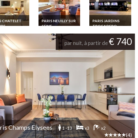
S CHATELET
PARIS NEUILLY SUR
PARIS JARDINS
VRE
SEINE
TROCADERO
TOUR EIFFEL
ion
Location Paris
tement Luxe
Peniche Réception
Paris la nuit, bus
€ 740
 Chatelet Louvre
Evénement Mariage
par nuit, à partir de
disco, Evènement,
0m du Musee du
Séminaire
parties privées
re
ris Champs Elysees
1 -13
x3
x2
(4)