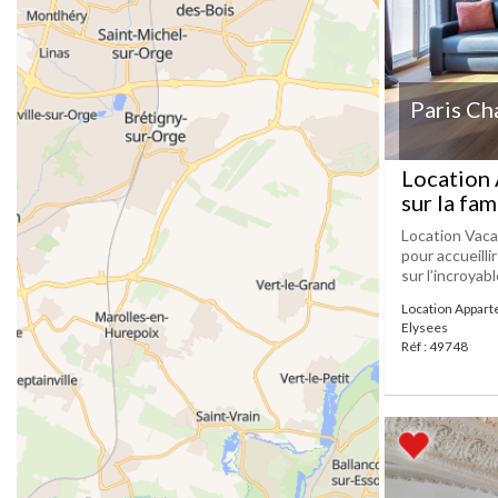
Paris Ch
Location
sur la f
Location Vaca
pour accueilli
sur l’incroyab
Location Appar
Elysees
Réf : 49748