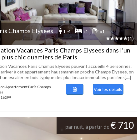
ris Champs Elysees
1 -4
x1
x1
(1)
ation Vacances Paris Champs Elysees dans l'un
 plus chic quartiers de Paris
tion Vacances Paris Champs Elysees pouvant accueillir 4 personnes.
 arriver à cet appartement haussmannien proche Champs Elysees, on
t un escalier en bois typique des plus beaux immeubles parisiens[....]
ion Appartement Paris Champs
Voir les détails
es
 116299
€ 710
par nuit, à partir de