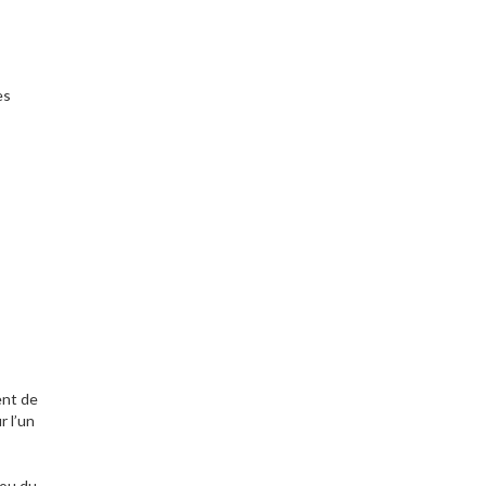
es
ent de
r l’un
 ou du