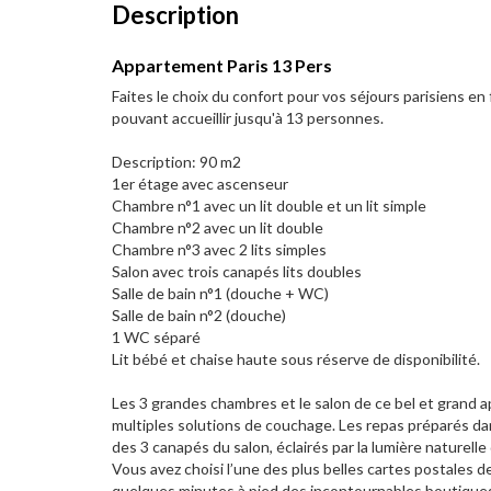
Description
Appartement Paris 13 Pers
Faites le choix du confort pour vos séjours parisiens e
pouvant accueillir jusqu'à 13 personnes.
Description: 90 m2
1er étage avec ascenseur
Chambre n°1 avec un lit double et un lit simple
Chambre n°2 avec un lit double
Chambre n°3 avec 2 lits simples
Salon avec trois canapés lits doubles
Salle de bain n°1 (douche + WC)
Salle de bain n°2 (douche)
1 WC séparé
Lit bébé et chaise haute sous réserve de disponibilité.
Les 3 grandes chambres et le salon de ce bel et grand 
multiples solutions de couchage. Les repas préparés dan
des 3 canapés du salon, éclairés par la lumière naturell
Vous avez choisi l’une des plus belles cartes postales d
quelques minutes à pied des incontournables boutiques