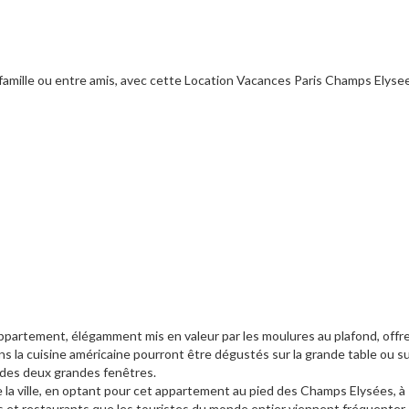
n famille ou entre amis, avec cette Location Vacances Paris Champs Elyse
appartement, élégamment mis en valeur par les moulures au plafond, offr
s la cuisine américaine pourront être dégustés sur la grande table ou su
e des deux grandes fenêtres.
e la ville, en optant pour cet appartement au pied des Champs Elysées, à
 et restaurants que les touristes du monde entier viennent fréquenter