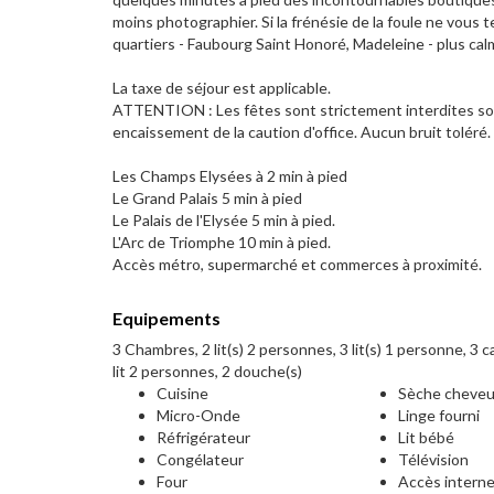
moins photographier. Si la frénésie de la foule ne vous t
quartiers - Faubourg Saint Honoré, Madeleine - plus ca
La taxe de séjour est applicable.
ATTENTION : Les fêtes sont strictement interdites sou
encaissement de la caution d'office. Aucun bruit toléré.
Les Champs Elysées à 2 min à pied
Le Grand Palais 5 min à pied
Le Palais de l'Elysée 5 min à pied.
L'Arc de Triomphe 10 min à pied.
Accès métro, supermarché et commerces à proximité.
Equipements
3 Chambres, 2 lit(s) 2 personnes, 3 lit(s) 1 personne, 3 
lit 2 personnes, 2 douche(s)
Cuisine
Sèche cheve
Micro-Onde
Linge fourni
Réfrigérateur
Lit bébé
Congélateur
Télévision
Four
Accès intern