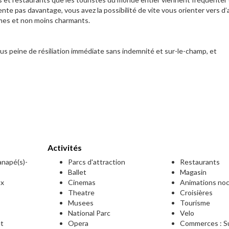
ente pas davantage, vous avez la possibilité de vite vous orienter vers d
lmes et non moins charmants.
s peine de résiliation immédiate sans indemnité et sur-le-champ, et
Activités
canapé(s)-
Parcs d'attraction
Restaurants
Ballet
Magasin
ux
Cinemas
Animations no
Theatre
Croisières
Musees
Tourisme
National Parc
Velo
et
Opera
Commerces : Su