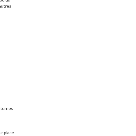
’autres
cturnes
r place