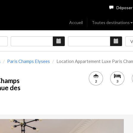
Déposer
Accueil
Toutes destinations
s
Paris Champs Elysees
Location Appartement Luxe Paris Champs
 Champs
2
3
nue des