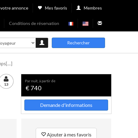
 votre annonce
Mes favoris
Membres
Conditions de réservation
Rechercher
[....]
par nuit, à partir de
13
€ 740
Demande d'informations
Ajouter à mes favoris