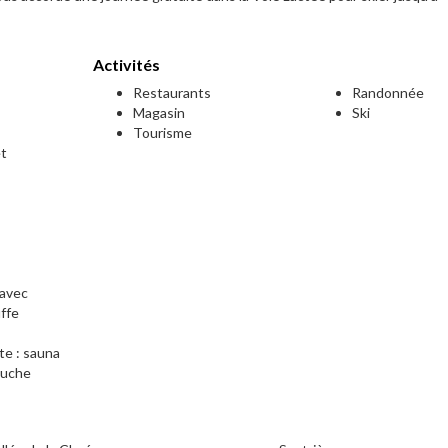
Activités
Restaurants
Randonnée
Magasin
Ski
Tourisme
et
 avec
ffe
te : sauna
ouche