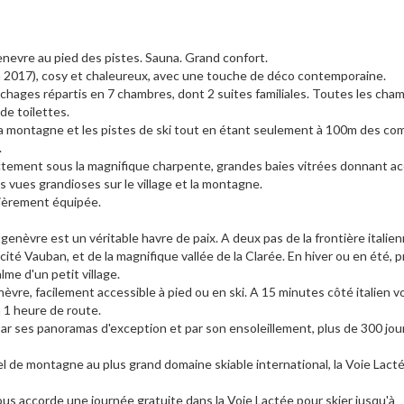
enevre au pied des pistes. Sauna. Grand confort.
 2017), cosy et chaleureux, avec une touche de déco contemporaine.
uchages répartis en 7 chambres, dont 2 suites familiales. Toutes les cha
de toilettes.
 la montagne et les pistes de ski tout en étant seulement à 100m des c
.
ctement sous la magnifique charpente, grandes baies vitrées donnant acc
s vues grandioses sur le village et la montagne.
ièrement équipée.​
tgenèvre est un véritable havre de paix. A deux pas de la frontière italien
é Vauban, et de la magnifique vallée de la Clarée. En hiver ou en été, p
lme d'un petit village.
nèvre, facilement accessible à pied ou en ski. A 15 minutes côté italien v
 à 1 heure de route.
ar ses panoramas d'exception et par son ensoleillement, plus de 300 jou
l de montagne au plus grand domaine skiable international, la Voie Lact
i vous accorde une journée gratuite dans la Voie Lactée pour skier jusqu'à