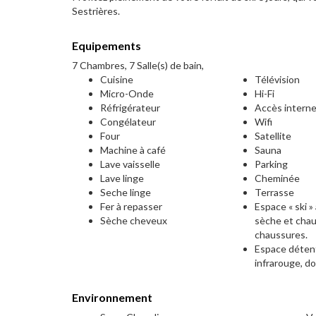
Sestrières.
Equipements
7 Chambres, 7 Salle(s) de bain,
Cuisine
Télévision
Micro-Onde
Hi-Fi
Réfrigérateur
Accès intern
Congélateur
Wifi
Four
Satellite
Machine à café
Sauna
Lave vaisselle
Parking
Lave linge
Cheminée
Seche linge
Terrasse
Fer à repasser
Espace « ski »
Sèche cheveux
sèche et chau
chaussures.
Espace déten
infrarouge, d
Environnement