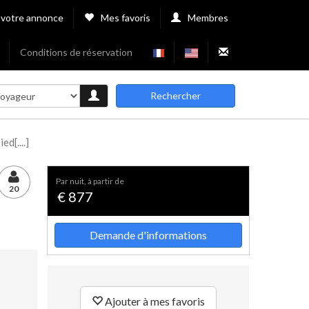
 votre annonce
Mes favoris
Membres
Conditions de réservation
Rechercher
d[....]
par nuit, à partir de
20
€ 877
Demande d'informations
Ajouter à mes favoris