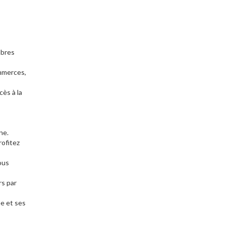
mbres
ommerces,
ès à la
ne.
rofitez
ous
rs par
ée et ses