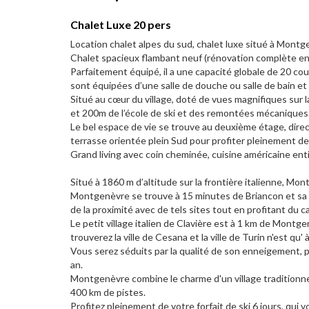
Chalet Luxe 20 pers
Location chalet alpes du sud, chalet luxe situé à Montg
Chalet spacieux flambant neuf (rénovation complète en
Parfaitement équipé, il a une capacité globale de 20 co
sont équipées d’une salle de douche ou salle de bain et 
Situé au cœur du village, doté de vues magnifiques sur
et 200m de l’école de ski et des remontées mécaniques
Le bel espace de vie se trouve au deuxième étage, dire
terrasse orientée plein Sud pour profiter pleinement de
Grand living avec coin cheminée, cuisine américaine ent
Situé à 1860 m d’altitude sur la frontière italienne, Mon
Montgenèvre se trouve à 15 minutes de Briancon et sa cit
de la proximité avec de tels sites tout en profitant du ca
Le petit village italien de Clavière est à 1 km de Montge
trouverez la ville de Cesana et la ville de Turin n'est qu'
Vous serez séduits par la qualité de son enneigement, p
an.
Montgenèvre combine le charme d'un village traditionne
400 km de pistes.
​​Profitez pleinement de votre forfait de ski 6 jours, qu