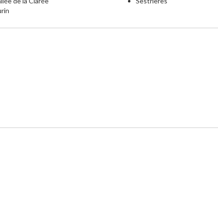
llée de la Clarée
Sestrières
rin