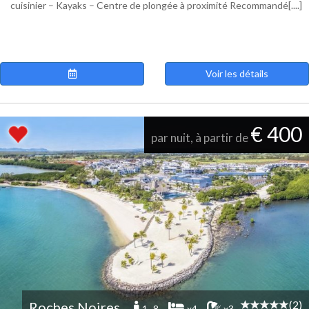
cuisinier – Kayaks – Centre de plongée à proximité Recommandé[....]
Voir les détails
€ 400
par nuit, à partir de
(2)
Roches Noires
1 -8
x4
x3