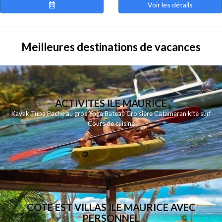
Voir les détails
Meilleures destinations de vacances
ACTIVITES ILE MAURICE
Kayak Tuba Peche au gros Yoga Bateau Croisiere Catamaran kite surf
Cours de cuisine
COTE EST VILLAS ILE MAURICE AVEC
PERSONNEL