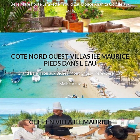
Belle Mare Poste Lafayette Trou d Eau Douce Anahita Golf Ile aux
Cerfs
COTE NORD OUEST VILLAS ILE MAURICE
PIEDS DANS L EAU
Grand Baie
Trou aux Biches
Mont Choisy
Pereybere
Cap
Malheureux
CHEF EN VILLA ILE MAURICE