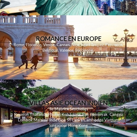
ROMANCE EN EUROPE
Rome
,
Florence
,
Venise
,
Cannes
,
Nice
,
Saint Tropez
,
Provence
,
Belgique
,
Valence
,
Barcelone
,
VILLAS ASIE OCEAN INDIEN
Ile Maurice
Seychelles
Reunion
Thailande
Phuk
et
Koh
Samui
Bali
Seminyak
Canggu
Lombok
Malaisie
Inde
Goa
Sri Lanka
Cambodge
Vietnam
Singapour
Hong Kong