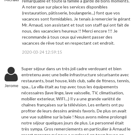
remarquable et toute la famille a gardé de bons moments.
A noter que sur place les services disponibles
(restauration, pâtisserie, boulangerie...) font que vos
vacances sont formidables. Je tenais à remercier le gérant
Mr. Arnaud, son assistant et tout son staff qui ont fait de
nous, des vacanciers heureux !! Merci encore !!! Je
recommande à tous ceux qui veulent passer des
vacances de rêve tout en respectant cet endroit.
2020-03-24 12:59:15
Super séjour dans un très joli cadre verdoyant et bien
entretenu avec une belle infrastructure sécurisante avec
restaurants, boat house, kids club, salle de fitness, tennis,
Jerome
spa... La villa était au top avec tous les équipements
nécessaires (lave linge, lave vaisselle, TV, climatisation,
mobilier exterieur, WIFI...) Il y a une grande variété de
chaînes françaises sur la télévision. Les enfants ont pu
profiter de leurs dessins animés favoris. De plus on avait
une vue sublime sur la baie ! Nous avons même prolongé
notre séjour quelques jours de plus. Le personnel était
très sympa. Gros remerciements en particulier à Arnaud le
resort manager qui nous a surclassé en town house en