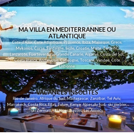
MA VILLA EN MEDITERRANNEE OU
ATLANTIQUE
Cote d'Azur
,
Cote Atlantique
,
Provence
,
Ibiza
,
Majorque
,
Grece
,
Mykonos
,
Corse
,
Sardaigne
,
Sicile
,
Croatie
,
Malte
,
Tenerife
,
Lanzarote
,
Fuerteventura
,
Grande Canarie
,
Algarve
,
Costa del Sol
,
Costa Blanca
,
Andalousie
,
Catalogne
,
Toscane
,
Vendee
,
Cote
Lisbonne
VACANCES INSOLITES
Rio de Janeiro
,
Afrique du Sud
,
Madagascar
,
Zanzibar
,
Tel Aviv
,
Marrakech
,
Costa Rica
,
Eilat
,
Tulum
,
Kenya
,
Alpes du Sud
,
ski Verbier
,
ski Zermatt
,
ski Alpes Suisses
,
Lac Annecy