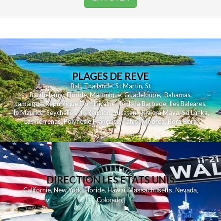
PLAGES DE REVE
Bali
,
Thailande
,
St Martin
,
St
Barthelemy
,
Floride
,
Martinique
,
Guadeloupe
,
Bahamas
,
Jamaique
,
Republique Dominicaine
,
Ile de la Barbade
,
Iles Baleares
,
Ile Maurice
,
Seychelles
,
Ile Reunion
,
Yucatan - Riviera Maya
,
Sri Lanka
,
Las Terrenas
,
Polynesie Française
,
Tahiti
,
Moorea
,
Bora Bora
DIRECTION LES ETATS UNIS
,
,
,
,
Californie
New York
Floride
Hawai
Massachusetts
Nevada
,
,
Colorado
,