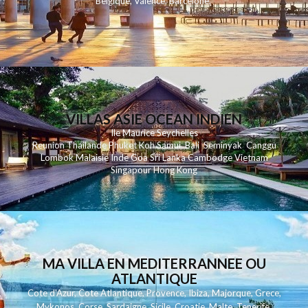
Belgique
,
Valence
,
Barcelone
,
VILLAS ASIE OCEAN INDIEN
Ile Maurice
Seychelles
Reunion
Thailande
Phuk
et
Koh
Samui
Bali
Seminyak
Canggu
Lombok
Malaisie
Inde
Goa
Sri Lanka
Cambodge
Vietnam
Singapour
Hong Kong
MA VILLA EN MEDITERRANNEE OU
ATLANTIQUE
Cote d'Azur
,
Cote Atlantique
,
Provence
,
Ibiza
,
Majorque
,
Grece
,
Mykonos
,
Corse
,
Sardaigne
,
Sicile
,
Croatie
,
Malte
,
Tenerife
,