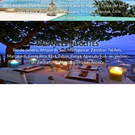
Lanzarote
,
Fuerteventura
,
Grande Canarie
,
Algarve
,
Costa del Sol
,
Costa Blanca
,
Andalousie
,
Catalogne
,
Toscane
,
Vendee
,
Cote
Lisbonne
VACANCES INSOLITES
Rio de Janeiro
,
Afrique du Sud
,
Madagascar
,
Zanzibar
,
Tel Aviv
,
Marrakech
,
Costa Rica
,
Eilat
,
Tulum
,
Kenya
,
Alpes du Sud
,
ski Verbier
,
ski Zermatt
,
ski Alpes Suisses
,
Lac Annecy