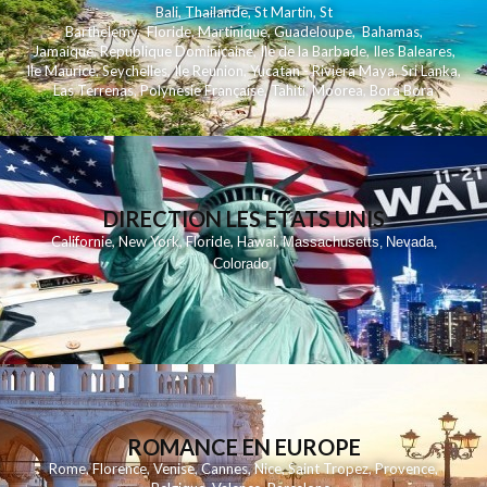
Bali
,
Thailande
,
St Martin
,
St
Barthelemy
,
Floride
,
Martinique
,
Guadeloupe
,
Bahamas
,
Jamaique
,
Republique Dominicaine
,
Ile de la Barbade
,
Iles Baleares
,
Ile Maurice
,
Seychelles
,
Ile Reunion
,
Yucatan - Riviera Maya
,
Sri Lanka
,
Las Terrenas
,
Polynesie Française
,
Tahiti
,
Moorea
,
Bora Bora
DIRECTION LES ETATS UNIS
,
,
,
,
Californie
New York
Floride
Hawai
Massachusetts
Nevada
,
,
Colorado
,
ROMANCE EN EUROPE
Rome
,
Florence
,
Venise
,
Cannes
,
Nice
,
Saint Tropez
,
Provence
,