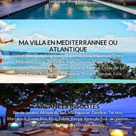
Singapour
Hong Kong
MA VILLA EN MEDITERRANNEE OU
ATLANTIQUE
Cote d'Azur
,
Cote Atlantique
,
Provence
,
Ibiza
,
Majorque
,
Grece
,
Mykonos
,
Corse
,
Sardaigne
,
Sicile
,
Croatie
,
Malte
,
Tenerife
,
Lanzarote
,
Fuerteventura
,
Grande Canarie
,
Algarve
,
Costa del Sol
,
Costa Blanca
,
Andalousie
,
Catalogne
,
Toscane
,
Vendee
,
Cote
Lisbonne
VACANCES INSOLITES
Rio de Janeiro
,
Afrique du Sud
,
Madagascar
,
Zanzibar
,
Tel Aviv
,
Marrakech
,
Costa Rica
,
Eilat
,
Tulum
,
Kenya
,
Alpes du Sud
,
ski Verbier
,
ski Zermatt
,
ski Alpes Suisses
,
Lac Annecy