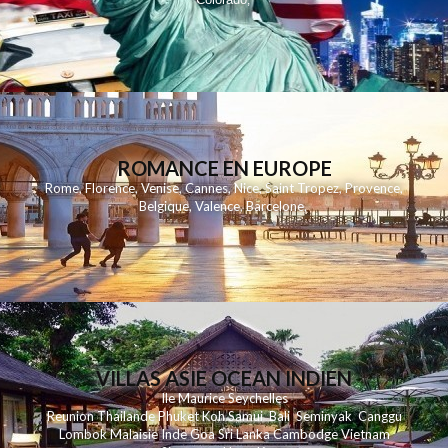
,
ROMANCE EN EUROPE
Rome
,
Florence
,
Venise
,
Cannes
,
Nice
,
Saint Tropez
,
Provence
,
Belgique
,
Valence
,
Barcelone
,
VILLAS ASIE OCEAN INDIEN
Ile Maurice
Seychelles
Reunion
Thailande
Phuk
et
Koh
Samui
Bali
Seminyak
Canggu
Lombok
Malaisie
Inde
Goa
Sri Lanka
Cambodge
Vietnam