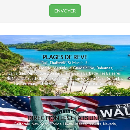
PLAGES DE REVE
Bali
,
Thailande
,
St Martin
,
St
Barthelemy
,
Floride
,
Martinique
,
Guadeloupe
,
Bahamas
,
Jamaique
,
Republique Dominicaine
,
Ile de la Barbade
,
Iles Baleares
,
Ile Maurice
,
Seychelles
,
Ile Reunion
,
Yucatan - Riviera Maya
,
Sri Lanka
,
Las Terrenas
,
Polynesie Française
,
Tahiti
,
Moorea
,
Bora Bora
DIRECTION LES ETATS UNIS
,
,
,
,
Californie
New York
Floride
Hawai
Massachusetts
Nevada
,
,
Colorado