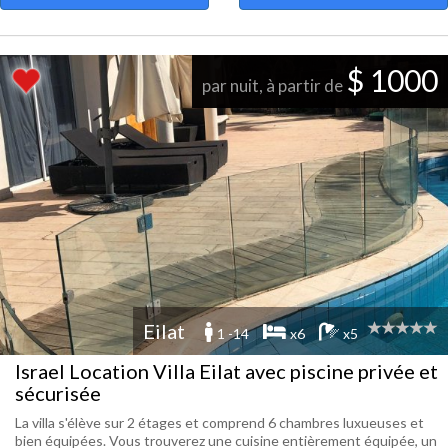
$ 1000
par nuit, à partir de
Eilat
1 -14
x6
x5
Israel Location Villa Eilat avec piscine privée et
sécurisée
La villa s'élève sur 2 étages et comprend 6 chambres luxueuses et
bien équipées. Vous trouverez une cuisine entièrement équipée, un