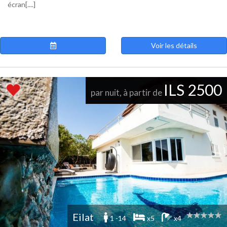
écran[....]
Voir les détails
ILS 2500
par nuit, à partir de
Eilat
1 -14
x5
x4