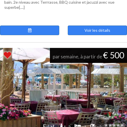
bain. 2e niveau avec Terrrasse, BBQ cuisine et jacuzzi avec vue
superbe[....]
Voir les détails
€ 500
par semaine, à partir de
Eilat
1 -2
x1
x2