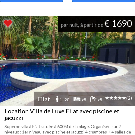
€ 1690
par nuit, à partir de
(2)
Eilat
1 -20
x8
x8
Location Villa de Luxe Eilat avec piscine et
jacuzzi
Superbe villa à Eilat située à 600M de la plage. Organisée sur 2
niveaux : 1er niveau avec piscine et jacuzzi. 4 chambres + 4 salles de