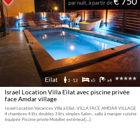
€ 750
par nuit, à partir de
Eilat
1 -12
x5
x4
Israel Location Villa Eilat avec piscine privée
face Amdar village
Israel Location Vacances Villa à Eilat. VILLA FACE AMDAR VILLAGE
‏4 chambres ‏4 lits doubles ‏3 lits simples ‏Salon , salle à manger cuisine
équipée ‏Piscine privée ‏Mobilier extérieur[....]