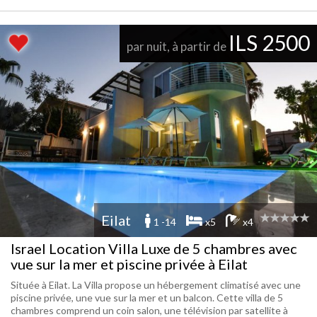
ILS 2500
par nuit, à partir de
Eilat
1 -14
x5
x4
Israel Location Villa Luxe de 5 chambres avec
vue sur la mer et piscine privée à Eilat
Située à Eilat. La Villa propose un hébergement climatisé avec une
piscine privée, une vue sur la mer et un balcon. Cette villa de 5
chambres comprend un coin salon, une télévision par satellite à