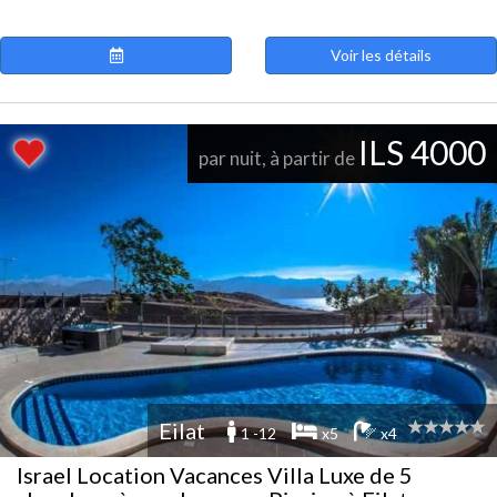
Voir les détails
ILS 4000
par nuit, à partir de
Eilat
1 -12
x5
x4
Israel Location Vacances Villa Luxe de 5