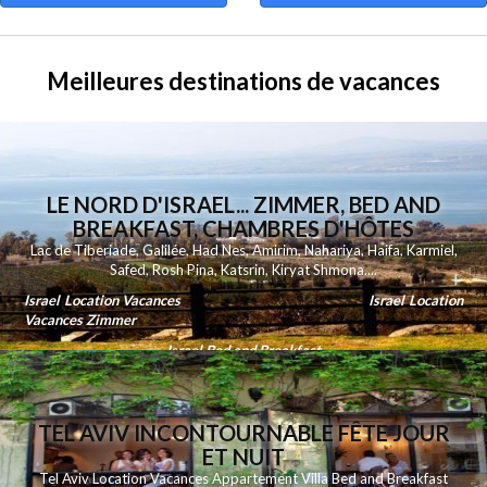
Meilleures destinations de vacances
LE NORD D'ISRAEL... ZIMMER, BED AND
BREAKFAST, CHAMBRES D'HÔTES
Lac de Tiberiade
,
Galilée
,
Had Nes
,
Amirim
,
Nahariya
,
Haifa
,
Karmiel
,
Safed
,
Rosh Pina
,
Katsrin
,
Kiryat Shmona
....
Israel Location Vacances
Israel Location
Vacances Zimmer
Israel Bed and Breakfast
TEL AVIV INCONTOURNABLE FÊTE JOUR
ET NUIT
Tel Aviv Location Vacances Appartement Villa Bed and Breakfast