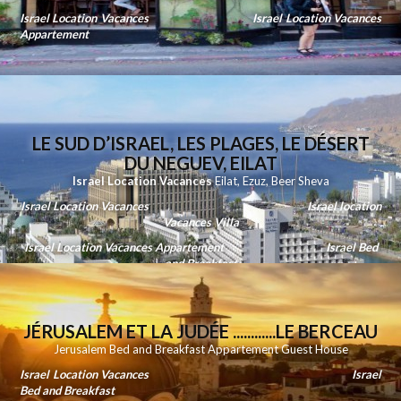
Israel Location Vacances
Israel Location Vacances
Appartement
LE SUD D’ISRAEL, LES PLAGES, LE DÉSERT
DU NEGUEV, EILAT
Israel Location Vacances
Eilat
,
Ezuz
,
Beer Sheva
Israel Location Vacances
Israel location
Vacances Villa
Israel Location Vacances Appartement
Israel Bed
and Breakfast
JÉRUSALEM ET LA JUDÉE ............LE BERCEAU
Jerusalem Bed and Breakfast Appartement Guest House
Israel Location Vacances
Israel
Bed and Breakfast