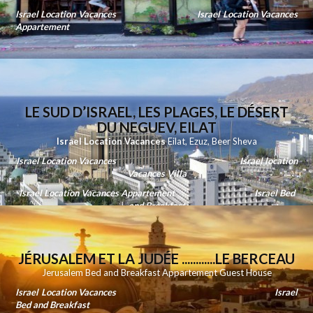
Israel Location Vacances
Israel Location Vacances
Appartement
LE SUD D’ISRAEL, LES PLAGES, LE DÉSERT
DU NEGUEV, EILAT
Israel Location Vacances
Eilat
,
Ezuz
,
Beer Sheva
Israel Location Vacances
Israel location
Vacances Villa
Israel Location Vacances Appartement
Israel Bed
and Breakfast
JÉRUSALEM ET LA JUDÉE ............LE BERCEAU
Jerusalem Bed and Breakfast Appartement Guest House
Israel Location Vacances
Israel
Bed and Breakfast