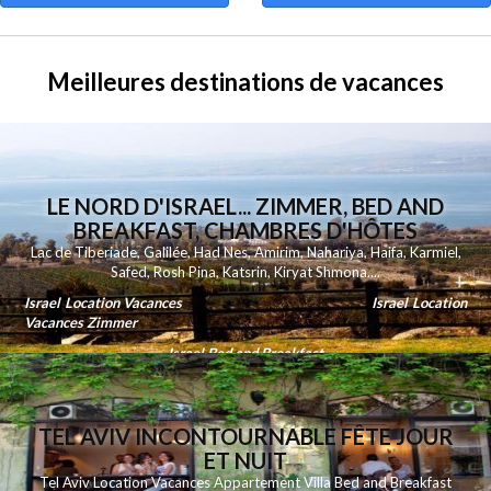
Meilleures destinations de vacances
LE NORD D'ISRAEL... ZIMMER, BED AND
BREAKFAST, CHAMBRES D'HÔTES
Lac de Tiberiade
,
Galilée
,
Had Nes
,
Amirim
,
Nahariya
,
Haifa
,
Karmiel
,
Safed
,
Rosh Pina
,
Katsrin
,
Kiryat Shmona
....
Israel Location Vacances
Israel Location
Vacances Zimmer
Israel Bed and Breakfast
TEL AVIV INCONTOURNABLE FÊTE JOUR
ET NUIT
Tel Aviv Location Vacances Appartement Villa Bed and Breakfast