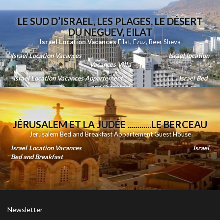
LE SUD D’ISRAEL, LES PLAGES, LE DÉSERT
DU NEGUEV, EILAT
Israel Location Vacances
Eilat
,
Ezuz
,
Beer Sheva
Israel Location Vacances
Israel location
Vacances Villa
Israel Location Vacances Appartement
Israel Bed
and Breakfast
JÉRUSALEM ET LA JUDÉE ............LE BERCEAU
Jerusalem Bed and Breakfast Appartement Guest House
Israel Location Vacances
Israel
Bed and Breakfast
Newsletter