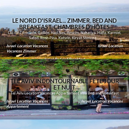
LE NORD D'ISRAEL... ZIMMER, BED AND
BREAKFAST, CHAMBRES D'HÔTES
Lac de Tiberiade
,
Galilée
,
Had Nes
,
Amirim
,
Nahariya
,
Haifa
,
Karmiel
,
Safed
,
Rosh Pina
,
Katsrin
,
Kiryat Shmona
....
Israel Location Vacances
Israel Location
Vacances Zimmer
Israel Bed and Breakfast
TEL AVIV INCONTOURNABLE FÊTE JOUR
ET NUIT
Tel Aviv Location Vacances Appartement Villa Bed and Breakfast
Israel Location Vacances
Israel Location Vacances
Appartement