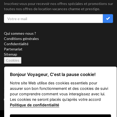
Inscrivez vous pour recevoir nos offres spéciales et promotions sur
toutes nos offres de location vacances charme et prestige.
Qui sommes-nous ?
Conditions générales
Confidentialité
Partenariat
Sitemap
Cookies
Suivez nous sur
Bonjour Voyageur, C'est la pause cookie!
Notre site Web utilise des cookies essentiels pour
assurer son bon fonctionnement et des cookies de suivi
Vacation Key Corp. 2905 Point East Drive #L-215. Aventura.
pour comprendre comment vous interagissez avec lui.
FLORIDA 33160.
Les cookies ne seront placés qu'après votre accord
info@vacationkey.com
Politique de confidentialité