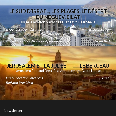
LE SUD D’ISRAEL, LES PLAGES, LE DÉSERT
DU NEGUEV, EILAT
Israel Location Vacances
Eilat
,
Ezuz
,
Beer Sheva
Israel Location Vacances
Israel location
Vacances Villa
Israel Location Vacances Appartement
Israel Bed
and Breakfast
JÉRUSALEM ET LA JUDÉE ............LE BERCEAU
Jerusalem Bed and Breakfast Appartement Guest House
Israel Location Vacances
Israel
Bed and Breakfast
Newsletter