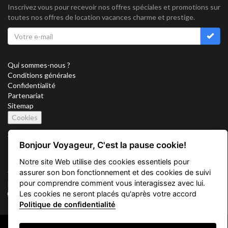
Inscrivez vous pour recevoir nos offres spéciales et promotions sur
toutes nos offres de location vacances charme et prestige.
Qui sommes-nous ?
Conditions générales
Confidentialité
Partenariat
Sitemap
Cookies
Suivez nous sur
Bonjour Voyageur, C'est la pause cookie!
Notre site Web utilise des cookies essentiels pour
assurer son bon fonctionnement et des cookies de suivi
Vacation Key Corp. 2905 Point East Drive #L-215. Aventura.
pour comprendre comment vous interagissez avec lui.
FLORIDA 33160.
Les cookies ne seront placés qu'après votre accord
info@vacationkey.com
Politique de confidentialité