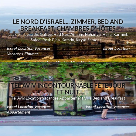
LE NORD D'ISRAEL... ZIMMER, BED AND
BREAKFAST, CHAMBRES D'HÔTES
Lac de Tiberiade
,
Galilée
,
Had Nes
,
Amirim
,
Nahariya
,
Haifa
,
Karmiel
,
Safed
,
Rosh Pina
,
Katsrin
,
Kiryat Shmona
....
Israel Location Vacances
Israel Location
Vacances Zimmer
Israel Bed and Breakfast
TEL AVIV INCONTOURNABLE FÊTE JOUR
ET NUIT
Tel Aviv Location Vacances Appartement Villa Bed and Breakfast
Israel Location Vacances
Israel Location Vacances
Appartement