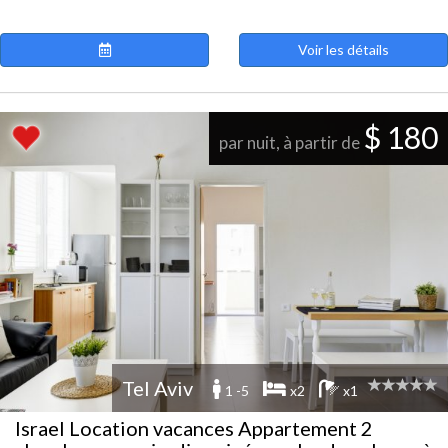
Voir les détails
$ 180
par nuit, à partir de
Tel Aviv
1 -5
x2
x1
Israel Location vacances Appartement 2