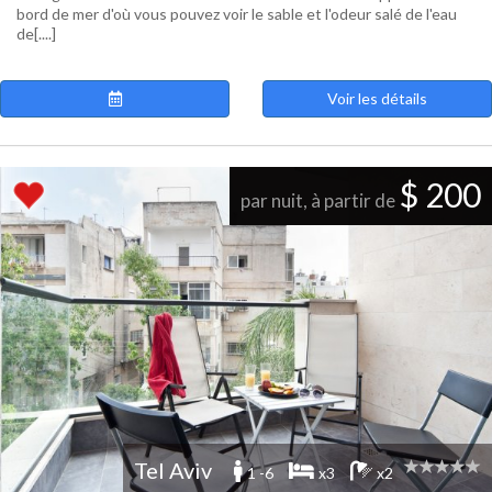
bord de mer d'où vous pouvez voir le sable et l'odeur salé de l'eau
de[....]
Voir les détails
$ 200
par nuit, à partir de
Tel Aviv
1 -6
x3
x2