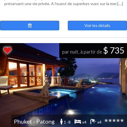
préservant une vie privée. A l'ouest de superbes vues sur la mer.[....]
Voir les détails
$ 735
par nuit, à partir de
Phuket - Patong
1 -8
x4
x4