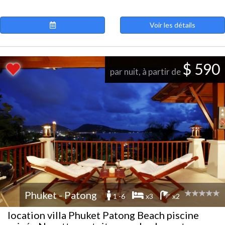
Voir les détails
$ 590
par nuit, à partir de
Phuket - Patong
1 -6
x3
x2
location villa Phuket Patong Beach piscine