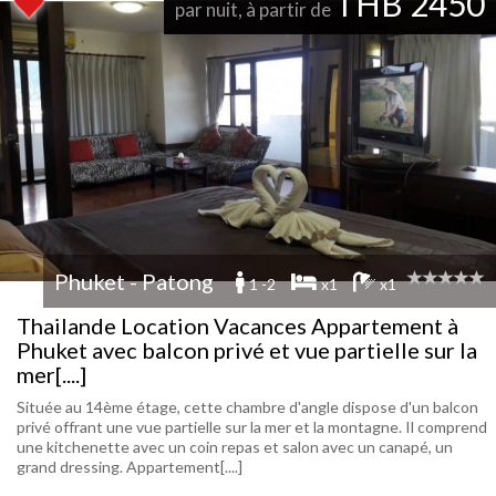
THB 2450
par nuit, à partir de
Phuket - Patong
1 -2
x1
x1
Thailande Location Vacances Appartement à
Phuket avec balcon privé et vue partielle sur la
mer[....]
Située au 14ème étage, cette chambre d'angle dispose d'un balcon
privé offrant une vue partielle sur la mer et la montagne. Il comprend
une kitchenette avec un coin repas et salon avec un canapé, un
grand dressing. Appartement[....]