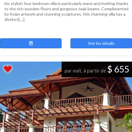
his stylish four-bedroom villa is particularly warm and inviting thanks
to the rich wooden floors and gorgeous teak beams. Complimented
by Asian artwork and stunning sculptures, this charming villa has a
distinct[....]
Voir les détails
$ 655
par nuit, à partir de