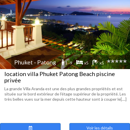
Phuket - Patong
1 -9
x5
x5
location villa Phuket Patong Beach piscine
privée
La grande Villa Aranda est une des plus grandes propriétés et est
située sur le bord extérieur de l'étage supérieur de la propriété. Les
très belles vues sur la mer depuis cette hauteur sont à couper le[....]
Voir les détails