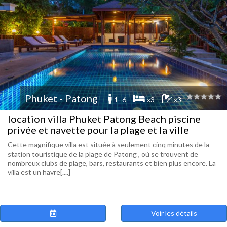
Phuket - Patong
1 -6
x3
x3
location villa Phuket Patong Beach piscine
privée et navette pour la plage et la ville
Cette magnifique villa est située à seulement cinq minutes de la
station touristique de la plage de Patong , où se trouvent de
nombreux clubs de plage, bars, restaurants et bien plus encore. La
villa est un havre[....]
Voir les détails