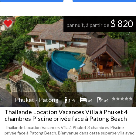
$ 820
par nuit, à partir de
Phuket - Patong
1 -9
x4
x4
Thailande Location Vacances Villa à Phuket 4
chambres Piscine privée face à Patong Beach
Thailande Location Vacances Villa à Phuket 3 chambres Piscine
privée face à Patong Beach. Bienvenue dans cette superbe villa avec