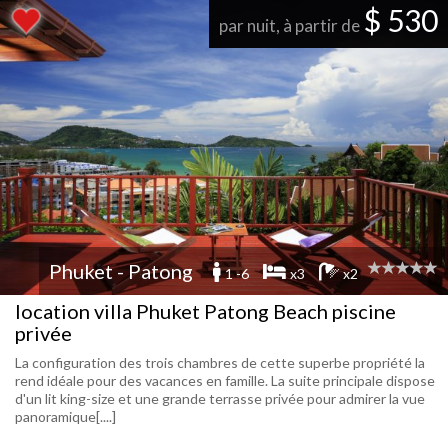
$ 530
par nuit, à partir de
Phuket - Patong
1 -6
x3
x2
location villa Phuket Patong Beach piscine
privée
La configuration des trois chambres de cette superbe propriété la
rend idéale pour des vacances en famille. La suite principale dispose
d'un lit king-size et une grande terrasse privée pour admirer la vue
panoramique[....]