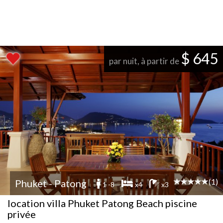
$ 645
par nuit, à partir de
(1)
Phuket - Patong
1 -8
x4
x3
location villa Phuket Patong Beach piscine
privée