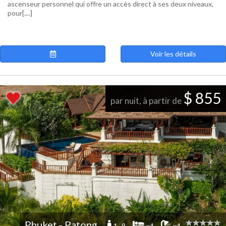
ascenseur personnel qui offre un accès direct à ses deux niveaux,
pour[....]
Voir les détails
$ 855
par nuit, à partir de
Phuket - Patong
1 -8
x4
x4