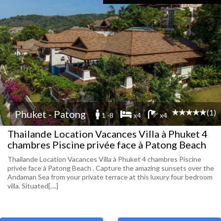
(1)
Phuket - Patong
1 -8
x4
x4
Thailande Location Vacances Villa à Phuket 4
chambres Piscine privée face à Patong Beach
Thailande Location Vacances Villa à Phuket 4 chambres Piscine
privée face à Patong Beach . Capture the amazing sunsets over the
Andaman Sea from your private terrace at this luxury four bedroom
villa. Situated[....]