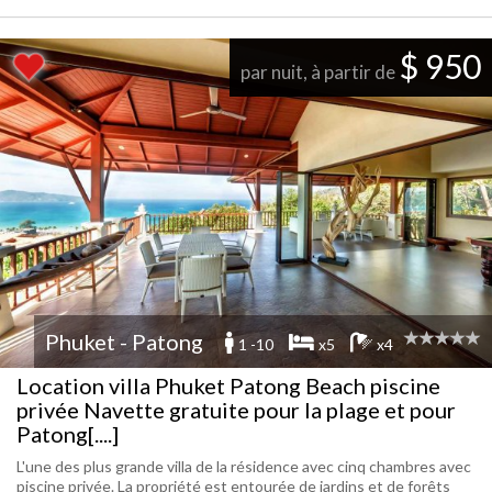
$ 950
par nuit, à partir de
Phuket - Patong
1 -10
x5
x4
Location villa Phuket Patong Beach piscine
privée Navette gratuite pour la plage et pour
Patong[....]
L'une des plus grande villa de la résidence avec cinq chambres avec
piscine privée. La propriété est entourée de jardins et de forêts