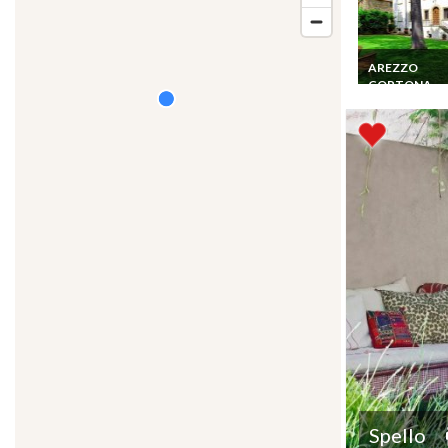
AREZZO
CORTONA
Location Villa
Toscane 18 per
Arezzo 17 km 
Privée Jardin
Personnel
Spello