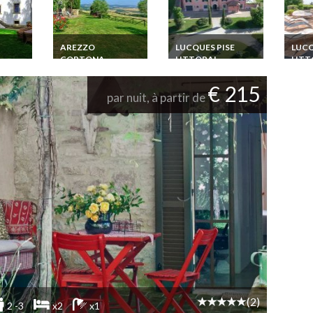
AREZZO
LUCQUES PISE
LUCQ
CORTONA
LITTORAL
LITT
Location Villa
Location Villa Luxe
Locati
s.
Toscane 16 pers.
Toscane Argentario
Tosca
€ 215
Piscine
Montepulciano 30
proche Plages
pisci
par nuit, à partir de
km Piscine Privée
Piscine Privée
Jardin Clim
(2)
2 -3
x2
x1