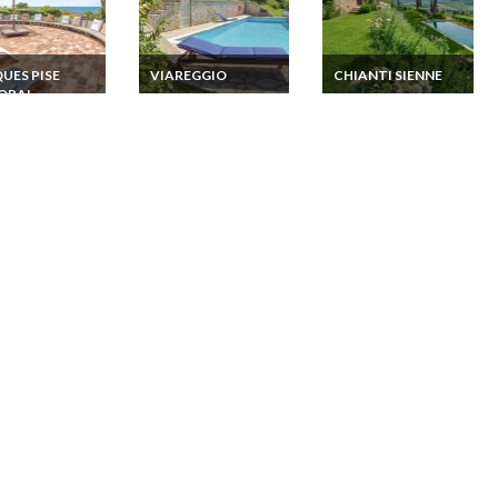
UES PISE
VIAREGGIO
CHIANTI SIENNE
ORAL
Location Toscane
Location Villa Luxe
Villa Mer Viareggio 7
Chianti 14 pers. 7 ch.
on Villa
pers. 3 Ch 2 SdB
Beau Jardin Piscine
ne Argentario
Piscine Privée
Privée Personnel
ne privée