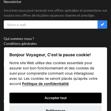
Newsletter
Inscrivez vous pour recevoir nos offres spéciales et promotions sur
toutes nos offres de location vacances charme et prestige.
Qui sommes-nous ?
Conditions générales
Confidentialité
Partenariat
Bonjour Voyageur, C'est la pause cookie!
Sitemap
Notre site Web utilise des cookies essentiels pour
Cookies
assurer son bon fonctionnement et des cookies de
Suivez nous sur
suivi pour comprendre comment vous interagissez
avec lui. Les cookies ne seront placés qu'après votre
accord
Politique de confidentialité
Vacation Key Corp. 2905 Point East Drive #L-215. Aventura.
FLORIDA 33160.
Accepter tout
info@vacationkey.com
Demande
Préférences