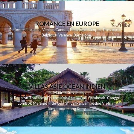
ROMANCE EN EUROPE
Rome
,
Florence
,
Venise
,
Cannes
,
Nice
,
Saint Tropez
,
Provence
,
Belgique
,
Valence
,
Barcelone
,
VILLAS ASIE OCEAN INDIEN
Ile Maurice
Seychelles
Reunion
Thailande
Phuk
et
Koh
Samui
Bali
Seminyak
Canggu
Lombok
Malaisie
Inde
Goa
Sri Lanka
Cambodge
Vietnam
Singapour
Hong Kong