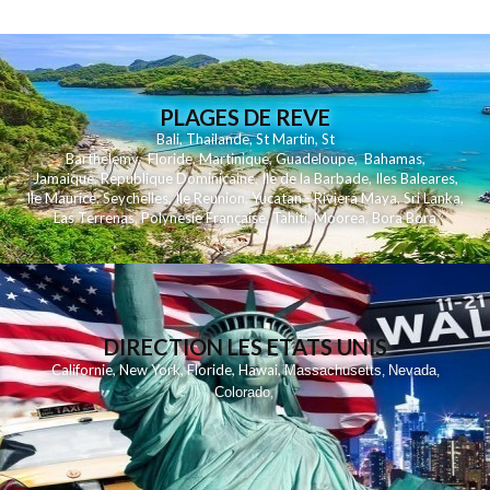
PLAGES DE REVE
Bali
,
Thailande
,
St Martin
,
St
Barthelemy
,
Floride
,
Martinique
,
Guadeloupe
,
Bahamas
,
Jamaique
,
Republique Dominicaine
,
Ile de la Barbade
,
Iles Baleares
,
Ile Maurice
,
Seychelles
,
Ile Reunion
,
Yucatan - Riviera Maya
,
Sri Lanka
,
Las Terrenas
,
Polynesie Française
,
Tahiti
,
Moorea
,
Bora Bora
DIRECTION LES ETATS UNIS
,
,
,
,
Californie
New York
Floride
Hawai
Massachusetts
Nevada
,
,
Colorado
,