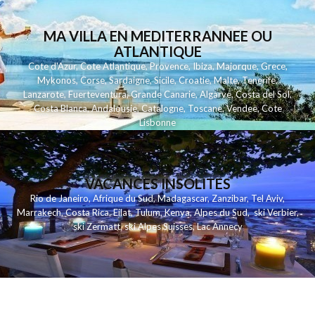
MA VILLA EN MEDITERRANNEE OU
ATLANTIQUE
Cote d'Azur
,
Cote Atlantique
,
Provence
,
Ibiza
,
Majorque
,
Grece
,
Mykonos
,
Corse
,
Sardaigne
,
Sicile
,
Croatie
,
Malte
,
Tenerife
,
Lanzarote
,
Fuerteventura
,
Grande Canarie
,
Algarve
,
Costa del Sol
,
Costa Blanca
,
Andalousie
,
Catalogne
,
Toscane
,
Vendee
,
Cote
Lisbonne
VACANCES INSOLITES
Rio de Janeiro
,
Afrique du Sud
,
Madagascar
,
Zanzibar
,
Tel Aviv
,
Marrakech
,
Costa Rica
,
Eilat
,
Tulum
,
Kenya
,
Alpes du Sud
,
ski Verbier
,
ski Zermatt
,
ski Alpes Suisses
,
Lac Annecy