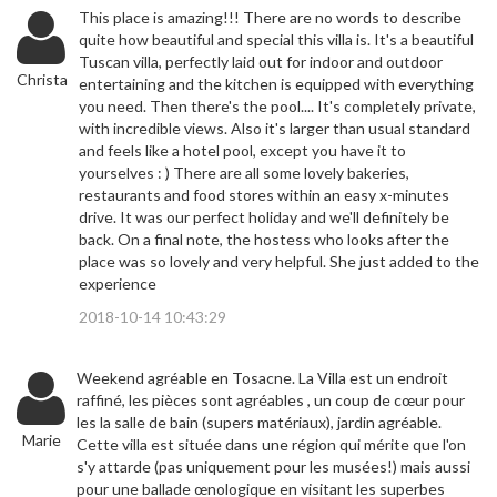
This place is amazing!!! There are no words to describe
quite how beautiful and special this villa is. It's a beautiful
Tuscan villa, perfectly laid out for indoor and outdoor
Christa
entertaining and the kitchen is equipped with everything
you need. Then there's the pool.... It's completely private,
with incredible views. Also it's larger than usual standard
and feels like a hotel pool, except you have it to
yourselves : ) There are all some lovely bakeries,
restaurants and food stores within an easy x-minutes
drive. It was our perfect holiday and we'll definitely be
back. On a final note, the hostess who looks after the
place was so lovely and very helpful. She just added to the
experience
2018-10-14 10:43:29
Weekend agréable en Tosacne. La Villa est un endroit
raffiné, les pièces sont agréables , un coup de cœur pour
les la salle de bain (supers matériaux), jardin agréable.
Marie
Cette villa est située dans une région qui mérite que l'on
s'y attarde (pas uniquement pour les musées!) mais aussi
pour une ballade œnologique en visitant les superbes