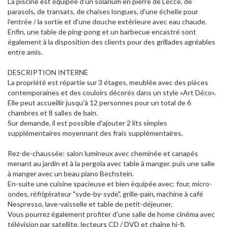
La piscine est équipée d'un solarium en pierre de Lecce, de
parasols, de transats, de chaises longues, d'une échelle pour
l'entrée / la sortie et d'une douche extérieure avec eau chaude.
Enfin, une table de ping-pong et un barbecue encastré sont
également à la disposition des clients pour des grillades agréables
entre amis.
DESCRIPTION INTERNE
La propriété est répartie sur 3 étages, meublée avec des pièces
contemporaines et des couloirs décorés dans un style «Art Déco».
Elle peut accueillir jusqu'à 12 personnes pour un total de 6
chambres et 8 salles de bain.
Sur demande, il est possible d'ajouter 2 lits simples
supplémentaires moyennant des frais supplémentaires.
Rez-de-chaussée: salon lumineux avec cheminée et canapés
menant au jardin et à la pergola avec table à manger. puis une salle
à manger avec un beau piano Bechstein.
En-suite une cuisine spacieuse et bien équipée avec: four, micro-
ondes, réfrigérateur "syde-by-syde", grille-pain, machine à café
Nespresso, lave-vaisselle et table de petit-déjeuner.
Vous pourrez également profiter d'une salle de home cinéma avec
télévision par satellite, lecteurs CD / DVD et chaîne hi-fi.