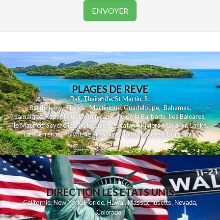
PLAGES DE REVE
Bali
,
Thailande
,
St Martin
,
St
Barthelemy
,
Floride
,
Martinique
,
Guadeloupe
,
Bahamas
,
Jamaique
,
Republique Dominicaine
,
Ile de la Barbade
,
Iles Baleares
,
Ile Maurice
,
Seychelles
,
Ile Reunion
,
Yucatan - Riviera Maya
,
Sri Lanka
,
Las Terrenas
,
Polynesie Française
,
Tahiti
,
Moorea
,
Bora Bora
DIRECTION LES ETATS UNIS
,
,
,
,
Californie
New York
Floride
Hawai
Massachusetts
Nevada
,
,
Colorado
,