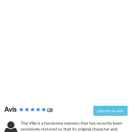
Avis
(2)
Laisser un avis
The Villa is a handsome mansion that has recently been
sensitively restored so that its original character and