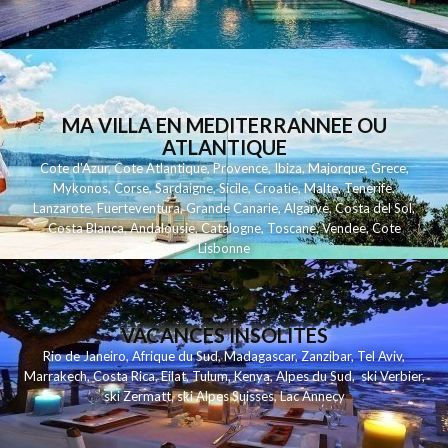
MA VILLA EN MEDITERRANNEE OU
ATLANTIQUE
Cote d'Azur
,
Cote Atlantique
,
Provence
,
Ibiza
,
Majorque
,
Grece
,
Mykonos
,
Corse
,
Sardaigne
,
Sicile
,
Croatie
,
Malte
,
Tenerife
,
Lanzarote
,
Fuerteventura
,
Grande Canarie
,
Algarve
,
Costa del Sol
,
Costa Blanca
,
Andalousie
,
Catalogne
,
Toscane
,
Vendee
,
Cote
Lisbonne
VACANCES INSOLITES
Rio de Janeiro
,
Afrique du Sud
,
Madagascar
,
Zanzibar
,
Tel Aviv
,
Marrakech
,
Costa Rica
,
Eilat
,
Tulum
,
Kenya
,
Alpes du Sud
,
ski Verbier
,
ski Zermatt
,
ski Alpes Suisses
,
Lac Annecy