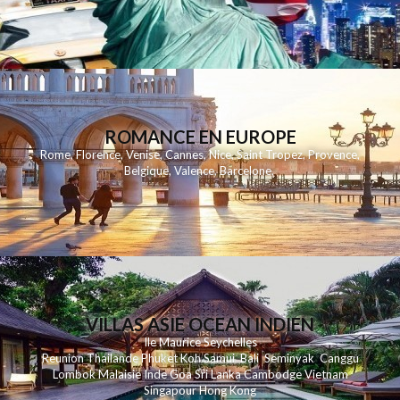
ROMANCE EN EUROPE
Rome
,
Florence
,
Venise
,
Cannes
,
Nice
,
Saint Tropez
,
Provence
,
Belgique
,
Valence
,
Barcelone
,
VILLAS ASIE OCEAN INDIEN
Ile Maurice
Seychelles
Reunion
Thailande
Phuk
et
Koh
Samui
Bali
Seminyak
Canggu
Lombok
Malaisie
Inde
Goa
Sri Lanka
Cambodge
Vietnam
Singapour
Hong Kong