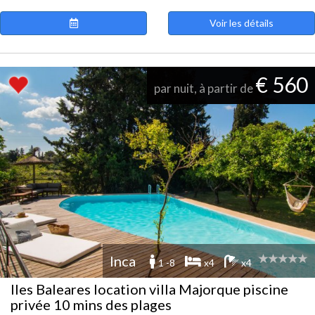
Voir les détails
€ 560
par nuit, à partir de
Inca
1 -8
x4
x4
Iles Baleares location villa Majorque piscine
privée 10 mins des plages