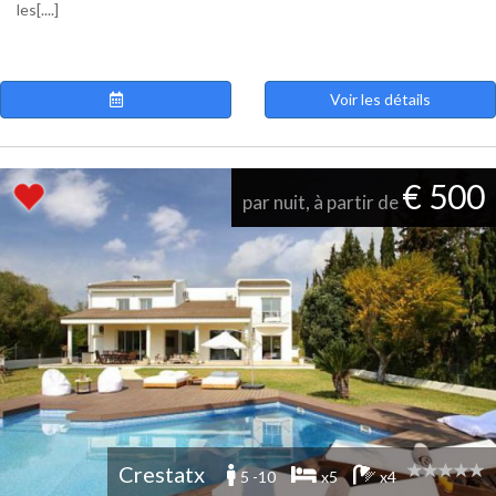
les[....]
Voir les détails
€ 500
par nuit, à partir de
Crestatx
5 -10
x5
x4