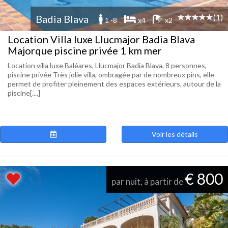
(1)
Badia Blava
1 -8
x4
x2
Location Villa luxe Llucmajor Badia Blava
Majorque piscine privée 1 km mer
Location villa luxe Baléares, Llucmajor Badia Blava, 8 personnes,
piscine privée Très jolie villa, ombragée par de nombreux pins, elle
permet de profiter pleinement des espaces extérieurs, autour de la
piscine[....]
Voir les détails
€ 800
par nuit, à partir de