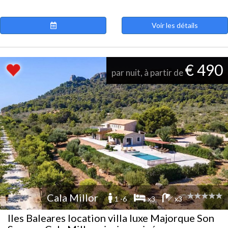
Voir les détails
€ 490
par nuit, à partir de
Cala Millor
1 -6
x3
x3
Iles Baleares location villa luxe Majorque Son