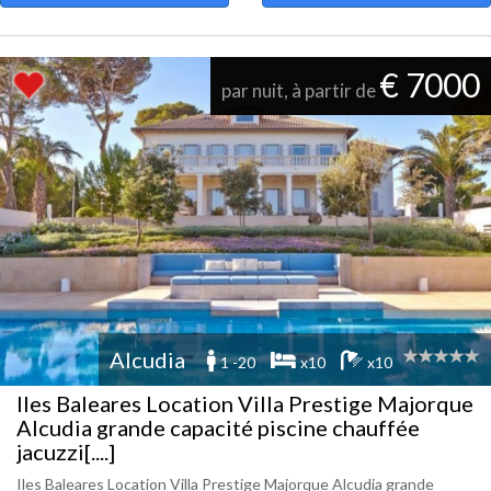
€ 7000
par nuit, à partir de
Alcudia
1 -20
x10
x10
Iles Baleares Location Villa Prestige Majorque
Alcudia grande capacité piscine chauffée
jacuzzi[....]
Iles Baleares Location Villa Prestige Majorque Alcudia grande