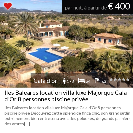
€ 400
par nuit, à partir de
Cala d'or
1 -8
x4
x3
Iles Baleares location villa luxe Majorque Cala
d'Or 8 personnes piscine privée
Iles Baleares location villa luxe Majorque Cala d'Or 8 personnes
piscine privée Découvrez cette splendide finca chic, son grand jardin
extrêmement bien entretenu avec des pelouses, de grands palmiers,
des arbres[....]