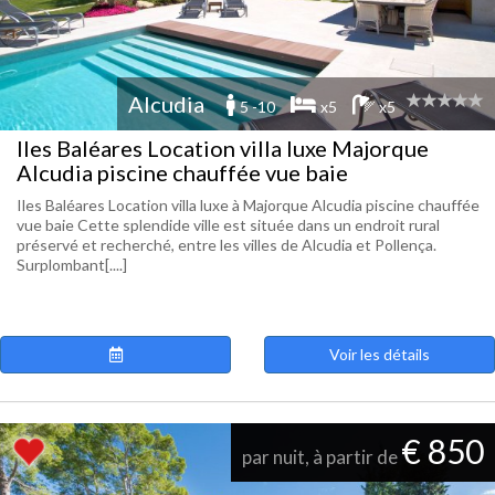
Alcudia
5 -10
x5
x5
Iles Baléares Location villa luxe Majorque
Alcudia piscine chauffée vue baie
Iles Baléares Location villa luxe à Majorque Alcudia piscine chauffée
vue baie Cette splendide ville est située dans un endroit rural
préservé et recherché, entre les villes de Alcudia et Pollença.
Surplombant[....]
Voir les détails
€ 850
par nuit, à partir de