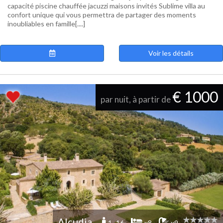
capacité piscine chauffée jacuzzi maisons invités Sublime villa au
confort unique qui vous permettra de partager des moments
inoubliables en famille[....]
Voir les détails
€ 1000
par nuit, à partir de
Alcudia
1 -16
x8
x9