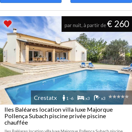
€ 260
par nuit, à partir de
Crestatx
1 -6
x3
x3
Iles Baléares location villa luxe Majorque
Pollença Subach piscine privée piscine
chauffée
Iles Baléares location villa luxe Majorque Pollença Subach piscine