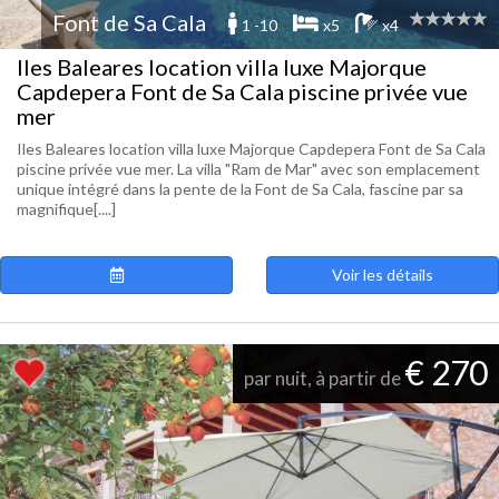
Font de Sa Cala
1 -10
x5
x4
Iles Baleares location villa luxe Majorque
Capdepera Font de Sa Cala piscine privée vue
mer
Iles Baleares location villa luxe Majorque Capdepera Font de Sa Cala
piscine privée vue mer. La villa "Ram de Mar" avec son emplacement
unique intégré dans la pente de la Font de Sa Cala, fascine par sa
magnifique[....]
Voir les détails
€ 270
par nuit, à partir de