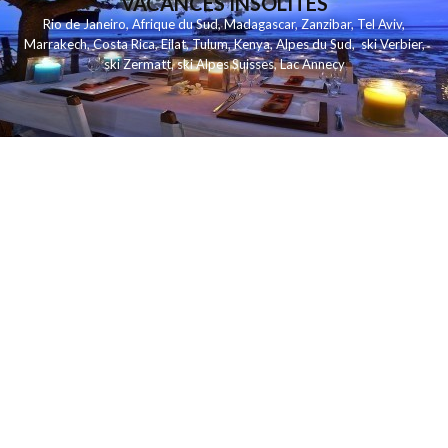
VACANCES INSOLITES
Rio de Janeiro
,
Afrique du Sud
,
Madagascar
,
Zanzibar
,
Tel Aviv
,
Marrakech
,
Costa Rica
,
Eilat
,
Tulum
,
Kenya
,
Alpes du Sud
,
ski Verbier
,
ski Zermatt
,
ski Alpes Suisses
,
Lac Annecy