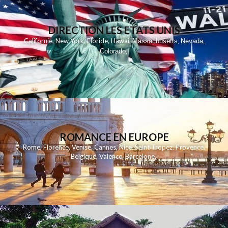
DIRECTION LES ETATS UNIS
,
,
,
,
Californie
New York
Floride
Hawai
Massachusetts
Nevada
,
,
Colorado
,
ROMANCE EN EUROPE
Rome
,
Florence
,
Venise
,
Cannes
,
Nice
,
Saint Tropez
,
Provence
,
Belgique
,
Valence
,
Barcelone
,