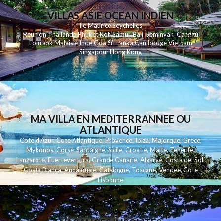
VILLAS ASIE OCEAN INDIEN
Ile Maurice
Seychelles
Reunion
Thailande
Phuk
et
Koh
Samui
Bali
Seminyak
Canggu
Lombok
Malaisie
Inde
Goa
Sri Lanka
Cambodge
Vietnam
Singapour
Hong Kong
MA VILLA EN MEDITERRANNEE OU
ATLANTIQUE
Cote d'Azur
,
Cote Atlantique
,
Provence
,
Ibiza
,
Majorque
,
Grece
,
Mykonos
,
Corse
,
Sardaigne
,
Sicile
,
Croatie
,
Malte
,
Tenerife
,
Lanzarote
,
Fuerteventura
,
Grande Canarie
,
Algarve
,
Costa del Sol
,
Costa Blanca
,
Andalousie
,
Catalogne
,
Toscane
,
Vendee
,
Cote
Lisbonne