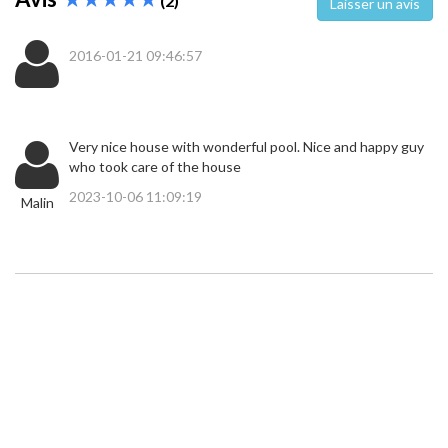
(2)
Laisser un avis
2016-01-21 09:46:57
Very nice house with wonderful pool. Nice and happy guy
who took care of the house
2023-10-06 11:09:19
Malin