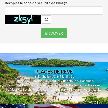
Recopiez le code de sécurité de l'image
PLAGES DE REVE
Bali
,
Thailande
,
St Martin
,
St
Barthelemy
,
Floride
,
Martinique
,
Guadeloupe
,
Bahamas
,
Jamaique
,
Republique Dominicaine
,
Ile de la Barbade
,
Iles Baleares
,
Ile Maurice
,
Seychelles
,
Ile Reunion
,
Yucatan - Riviera Maya
,
Sri Lanka
,
Las Terrenas
,
Polynesie Française
,
Tahiti
,
Moorea
,
Bora Bora