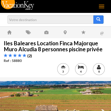
Menu
@
Iles Baleares Location Finca Majorque
Muro Alcudia 8 personnes piscine privée
(2)
Ref : 58880
3
4
8