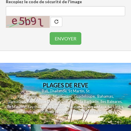
Recopiez le code de sécurité de l'image
PLAGES DE REVE
Bali
,
Thailande
,
St Martin
,
St
Barthelemy
,
Floride
,
Martinique
,
Guadeloupe
,
Bahamas
,
Jamaique
,
Republique Dominicaine
,
Ile de la Barbade
,
Iles Baleares
,
Ile Maurice
,
Seychelles
,
Ile Reunion
,
Yucatan - Riviera Maya
,
Sri Lanka
,
Las Terrenas
,
Polynesie Française
,
Tahiti
,
Moorea
,
Bora Bora