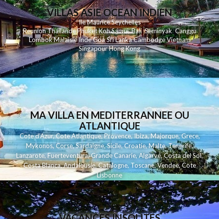
VILLAS ASIE OCEAN INDIEN
Ile Maurice
Seychelles
Reunion
Thailande
Phuk
et
Koh
Samui
Bali
Seminyak
Canggu
Lombok
Malaisie
Inde
Goa
Sri Lanka
Cambodge
Vietnam
Singapour
Hong Kong
MA VILLA EN MEDITERRANNEE OU
ATLANTIQUE
Cote d'Azur
,
Cote Atlantique
,
Provence
,
Ibiza
,
Majorque
,
Grece
,
Mykonos
,
Corse
,
Sardaigne
,
Sicile
,
Croatie
,
Malte
,
Tenerife
,
Lanzarote
,
Fuerteventura
,
Grande Canarie
,
Algarve
,
Costa del Sol
,
Costa Blanca
,
Andalousie
,
Catalogne
,
Toscane
,
Vendee
,
Cote
Lisbonne
VACANCES INSOLITES