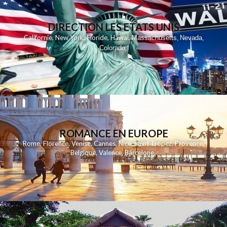
DIRECTION LES ETATS UNIS
,
,
,
,
Californie
New York
Floride
Hawai
Massachusetts
Nevada
,
,
Colorado
,
ROMANCE EN EUROPE
Rome
,
Florence
,
Venise
,
Cannes
,
Nice
,
Saint Tropez
,
Provence
,
Belgique
,
Valence
,
Barcelone
,