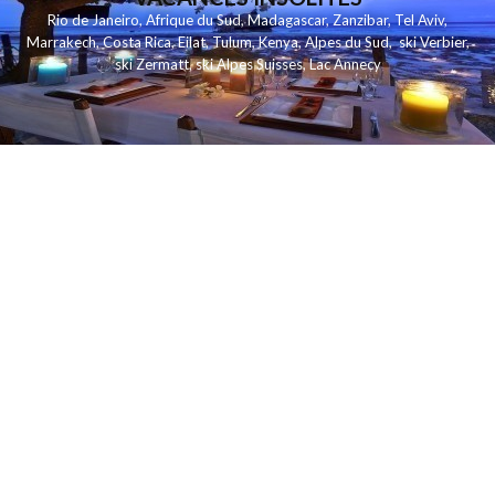
Rio de Janeiro
,
Afrique du Sud
,
Madagascar
,
Zanzibar
,
Tel Aviv
,
Marrakech
,
Costa Rica
,
Eilat
,
Tulum
,
Kenya
,
Alpes du Sud
,
ski Verbier
,
ski Zermatt
,
ski Alpes Suisses
,
Lac Annecy