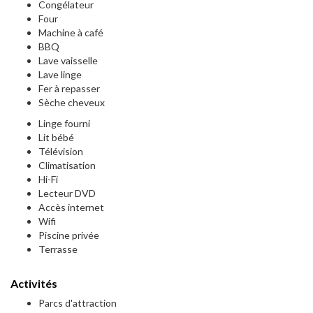
Congélateur
Four
Machine à café
BBQ
Lave vaisselle
Lave linge
Fer à repasser
Sèche cheveux
Linge fourni
Lit bébé
Télévision
Climatisation
Hi-Fi
Lecteur DVD
Accès internet
Wifi
Piscine privée
Terrasse
Activités
Parcs d'attraction