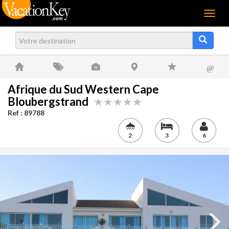
Menu
@
Afrique du Sud Western Cape
Bloubergstrand
Ref : 89788
2
3
6