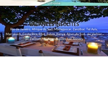
Lisbonne
VACANCES INSOLITES
Rio de Janeiro
,
Afrique du Sud
,
Madagascar
,
Zanzibar
,
Tel Aviv
,
Marrakech
,
Costa Rica
,
Eilat
,
Tulum
,
Kenya
,
Alpes du Sud
,
ski Verbier
,
ski Zermatt
,
ski Alpes Suisses
,
Lac Annecy