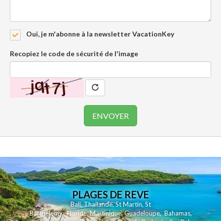
Oui, je m'abonne à la newsletter VacationKey
Recopiez le code de sécurité de l'image
PLAGES DE REVE
Bali
,
Thailande
,
St Martin
,
St
Barthelemy
,
Floride
,
Martinique
,
Guadeloupe
,
Bahamas
,