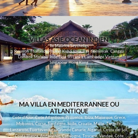
VILLAS ASIE OCEAN INDIEN
Ile Maurice
Seychelles
Reunion
Thailande
Phuk
et
Koh
Samui
Bali
Seminyak
Canggu
Lombok
Malaisie
Inde
Goa
Sri Lanka
Cambodge
Vietnam
Singapour
Hong Kong
MA VILLA EN MEDITERRANNEE OU
ATLANTIQUE
Cote d'Azur
,
Cote Atlantique
,
Provence
,
Ibiza
,
Majorque
,
Grece
,
Mykonos
,
Corse
,
Sardaigne
,
Sicile
,
Croatie
,
Malte
,
Tenerife
,
Lanzarote
,
Fuerteventura
,
Grande Canarie
,
Algarve
,
Costa del Sol
,
Costa Blanca
,
Andalousie
,
Catalogne
,
Toscane
,
Vendee
,
Cote