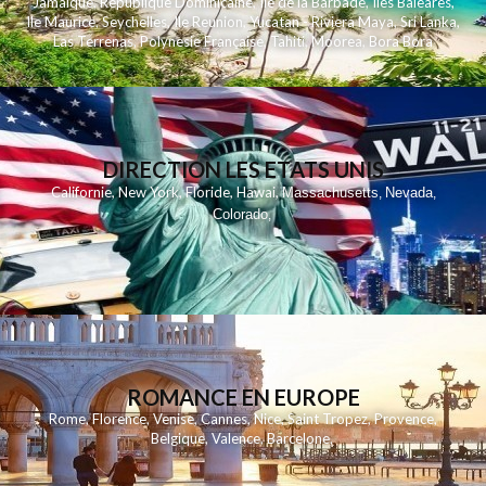
Jamaique
,
Republique Dominicaine
,
Ile de la Barbade
,
Iles Baleares
,
Ile Maurice
,
Seychelles
,
Ile Reunion
,
Yucatan - Riviera Maya
,
Sri Lanka
,
Las Terrenas
,
Polynesie Française
,
Tahiti
,
Moorea
,
Bora Bora
DIRECTION LES ETATS UNIS
,
,
,
,
Californie
New York
Floride
Hawai
Massachusetts
Nevada
,
,
Colorado
,
ROMANCE EN EUROPE
Rome
,
Florence
,
Venise
,
Cannes
,
Nice
,
Saint Tropez
,
Provence
,
Belgique
,
Valence
,
Barcelone
,