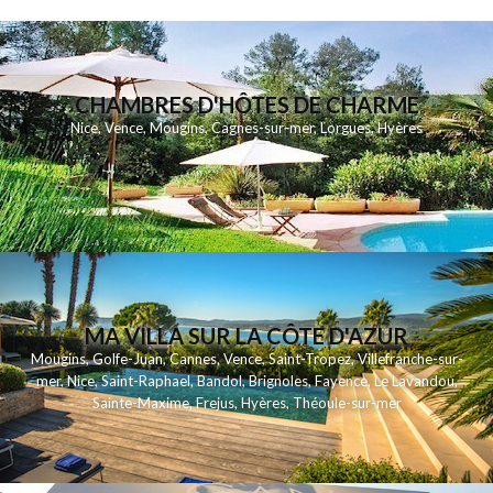
CHAMBRES D'HÔTES DE CHARME
Nice, Vence, Mougins, Cagnes-sur-mer, Lorgues, Hyères
MA VILLA SUR LA CÔTE D'AZUR
Mougins, Golfe-Juan, Cannes, Vence, Saint-Tropez, Villefranche-sur-
mer, Nice, Saint-Raphael, Bandol, Brignoles, Fayence, Le Lavandou,
Sainte-Maxime, Frejus, Hyères, Théoule-sur-mer