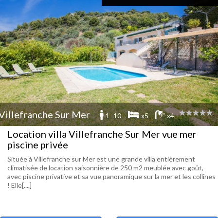
Villefranche Sur Mer
1 -10
x5
x4
Location villa Villefranche Sur Mer vue mer
piscine privée
Située à Villefranche sur Mer est une grande villa entièrement
climatisée de location saisonnière de 250 m2 meublée avec goût,
avec piscine privative et sa vue panoramique sur la mer et les collines
! Elle[....]