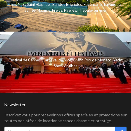
mer, Nice, Saint-Raphael, Bandol, Brignoles, Fayence, Le Lavandou,
Sainte-Maxime, Frejus, Hyères, Théoule-sur-mer
ÉVÈNEMENTS ET FESTIVALS
Festival de Cannes
,
Carnaval de Nice
,
Grand Prix de Monaco
,
Yacht
Show Antibes
Newsletter
Inscrivez vous pour recevoir nos offres spéciales et promotions sur
toutes nos offres de location vacances charme et prestige.