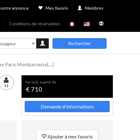
 votre annonce
Mes favoris
Membres
Conditions de réservation
Rechercher
e Paris Montparnasse[....]
par nuit, à partir de
11
€ 710
Demande d'informations
Ajouter à mes favoris