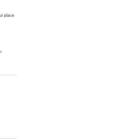
r place
n