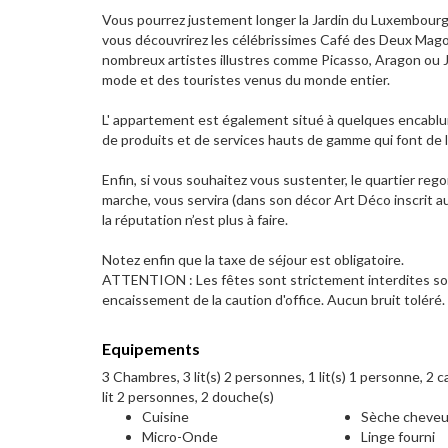
Vous pourrez justement longer la Jardin du Luxembourg 
vous découvrirez les célébrissimes Café des Deux Magots
nombreux artistes illustres comme Picasso, Aragon ou J
mode et des touristes venus du monde entier.
L' appartement est également situé à quelques encablu
de produits et de services hauts de gamme qui font de lu
Enfin, si vous souhaitez vous sustenter, le quartier reg
marche, vous servira (dans son décor Art Déco inscrit a
la réputation n’est plus à faire.
Notez enfin que la taxe de séjour est obligatoire.
ATTENTION : Les fêtes sont strictement interdites sou
encaissement de la caution d'office. Aucun bruit toléré.
Equipements
3 Chambres, 3 lit(s) 2 personnes, 1 lit(s) 1 personne, 2 
lit 2 personnes, 2 douche(s)
Cuisine
Sèche cheve
Micro-Onde
Linge fourni