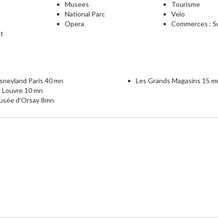
Musees
Tourisme
National Parc
Velo
Opera
Commerces : Su
et
sneyland Paris 40 mn
Les Grands Magasins 15 m
e Louvre 10 mn
usée d'Orsay 8mn