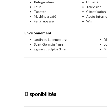
Réfrigérateur
Lit bébé
Four
Télévision
Toaster
Climatisation
Machine à café
Accès intern
Fer à repasser
Wifi
Environnement
Jardin du Luxembourg
Di
Saint Germain 4 mn
L
Eglise St Sulpice 3 mn
M
Disponibilités