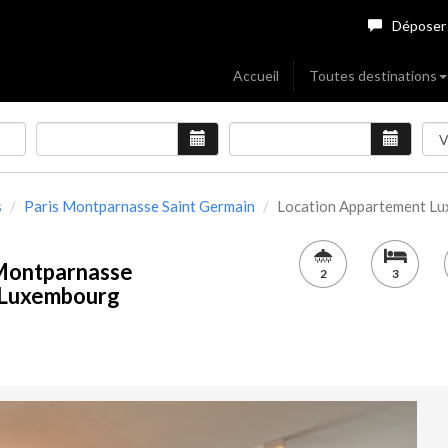
Déposer
Accueil
Toutes destinations
s
Paris Montparnasse Saint Germain
Location Appartement Lux
 Montparnasse
2
3
du Luxembourg