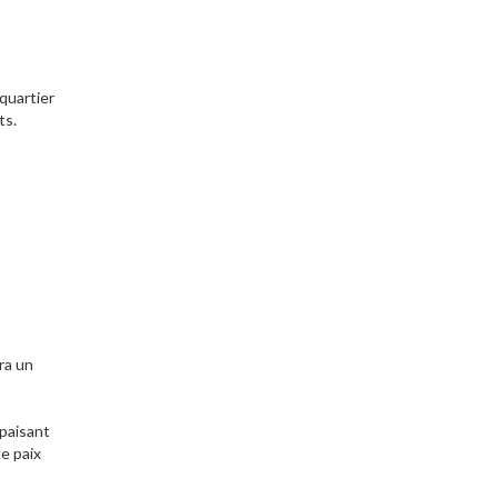
quartier
ts.
ra un
apaisant
e paix