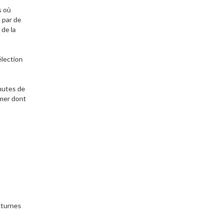
s où
 par de
 de la
élection
inutes de
 mer dont
cturnes