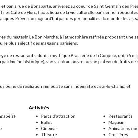
et par la rue de Bonaparte, arriverez au coeur de Saint Germain des Pré
 et Café de Flore, hauts lieux de la vie culturelle parisienne fréquentés
acques Prévert ou aujourd’hui par des personnalités du monde des arts,
res du magasin Le Bon Marché, à l’atmosphère raffinée proposant une s
i le plus sélectif des magasins parisiens.
orge de restaurants, dont la mythique Brasserie de la Coupole, qui, à 5 m
u patrimoine historique), son steak au poivre ou son plateau de fruits de
s peine de résiliation immédiate sans indemnité et sur-le-champ, et
Activités
canapé(s)-
Parcs d'attraction
Restaurants
Ballet
Magasin
ux
Cinemas
Animations no
Theatre
Croisières