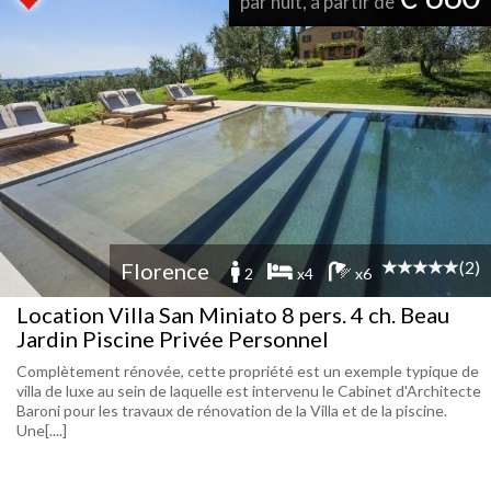
par nuit, à partir de
(2)
Florence
2
x4
x6
Location Villa San Miniato 8 pers. 4 ch. Beau
Jardin Piscine Privée Personnel
Complètement rénovée, cette propriété est un exemple typique de
villa de luxe au sein de laquelle est intervenu le Cabinet d'Architecte
Baroni pour les travaux de rénovation de la Villa et de la piscine.
Une[....]