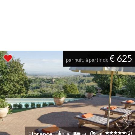
€ 625
par nuit, à partir de
(2)
Florence
2 -8
x4
x5