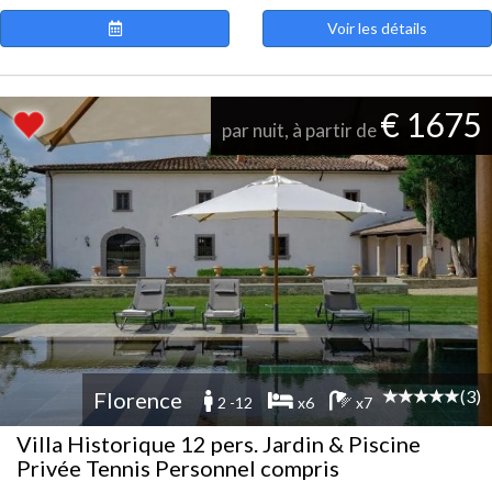
Voir les détails
€ 1675
par nuit, à partir de
(3)
Florence
2 -12
x6
x7
Villa Historique 12 pers. Jardin & Piscine
Privée Tennis Personnel compris