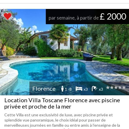
£ 2000
par semaine, à partir de
Florence
1 -8
x3
x3
Location Villa Toscane Florence avec piscine
privée et proche de la mer
Cette Villa est une exclusivité de luxe, avec piscine privée et
splendide vue panoramique, le choix idéal pour passer de
merveilleuses journées en famille ou entre amis à l’enseigne de la