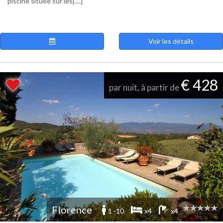
piscine située sur les[....]
Voir les détails
€ 428
par nuit, à partir de
Florence
1 -10
x4
x4