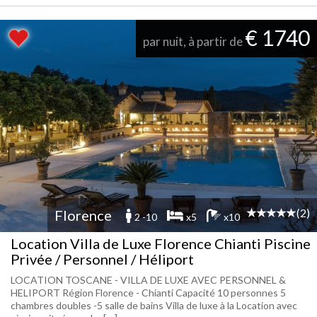
€ 1740
par nuit, à partir de
(2)
Florence
2 -10
x5
x10
Location Villa de Luxe Florence Chianti Piscine
Privée / Personnel / Héliport
LOCATION TOSCANE - VILLA DE LUXE AVEC PERSONNEL &
HELIPORT Région Florence - Chianti Capacité 10 personnes 5
chambres doubles -5 salle de bains Villa de luxe à la Location avec