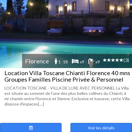
(3)
Florence
1 -18
x9
x9
Location Villa Toscane Chianti Florence 40 mns
Groupes Familles Piscine Privée & Personnel
LOCATION TOSCANE - VILLA DE LUXE AVEC PERSONNEL La Villa
est située au sommet de l'une des plus belles collines du Chianti, à
mi-chemin entre Florence et Sienne. Exclusive et luxuese, cette Villa
dispose d'espaces[....]
Voir les détails