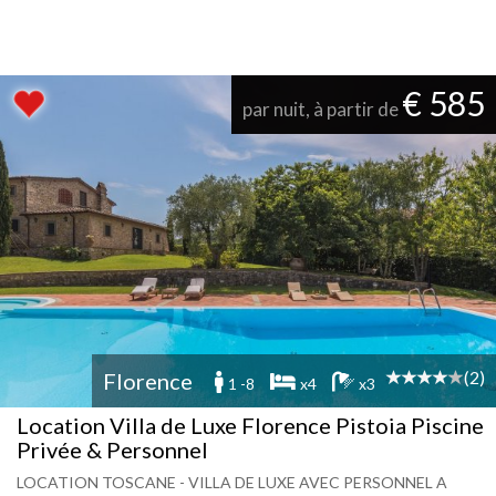
€ 585
par nuit, à partir de
(2)
Florence
1 -8
x4
x3
Location Villa de Luxe Florence Pistoia Piscine
Privée & Personnel
LOCATION TOSCANE - VILLA DE LUXE AVEC PERSONNEL A