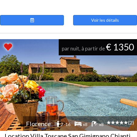
Voir les détails
€ 1350
par nuit, à partir de
(2)
Florence
2 -16
x8
x8
Location Villa Toscane San Gimignano Chianti