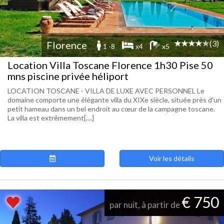
(3)
Florence
1 -8
x4
x5
Location Villa Toscane Florence 1h30 Pise 50
mns piscine privée héliport
LOCATION TOSCANE - VILLA DE LUXE AVEC PERSONNEL Le
domaine comporte une élégante villa du XIXe siècle, située près d'un
petit hameau dans un bel endroit au cœur de la campagne toscane.
La villa est extrêmement[....]
Voir les détails
€ 750
par nuit, à partir de