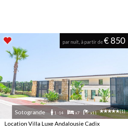
€ 850
par nuit, à partir de
(1)
Sotogrande
1 -14
x7
x11
Location Villa Luxe Andalousie Cadix