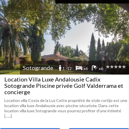
Sotogrande
1 -12
x6
x6
Location Villa Luxe Andalousie Cadix
Sotogrande Piscine privée Golf Valderrama et
concierge
Location villa Costa de la Luz Cette propriété de style cortijo est une
location villa luxe Andalousie avec piscine sécurisée. Dans cette
location villa luxe Sotogrande vous pourrez profiter d'une intimité
[......]