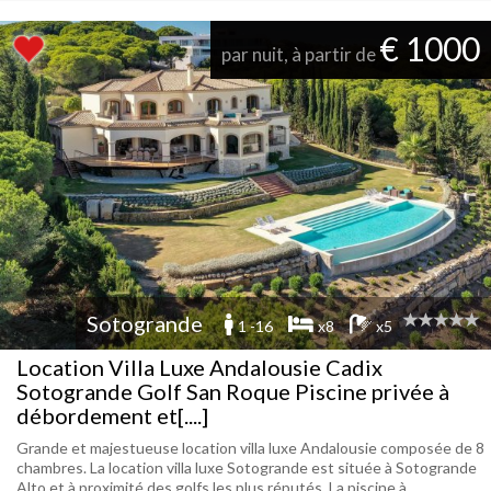
€ 1000
par nuit, à partir de
Sotogrande
1 -16
x8
x5
Location Villa Luxe Andalousie Cadix
Sotogrande Golf San Roque Piscine privée à
débordement et[....]
Grande et majestueuse location villa luxe Andalousie composée de 8
chambres. La location villa luxe Sotogrande est située à Sotogrande
Alto et à proximité des golfs les plus réputés. La piscine à