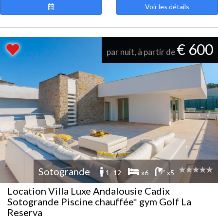
Voir les détails
€ 600
par nuit, à partir de
Sotogrande
1 -12
x6
x5
Location Villa Luxe Andalousie Cadix
Sotogrande Piscine chauffée* gym Golf La
Reserva