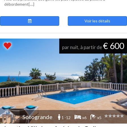
débordement[....]
Voir les détails
€ 600
par nuit, à partir de
Sotogrande
1 -12
x6
x5