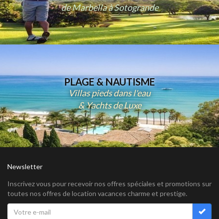
de Marbella à Sotogrande
PLAGE & NAUTISME
Villas pieds dans l'eau
& Yachts de Luxe
Newsletter
Inscrivez vous pour recevoir nos offres spéciales et promotions sur
toutes nos offres de location vacances charme et prestige.