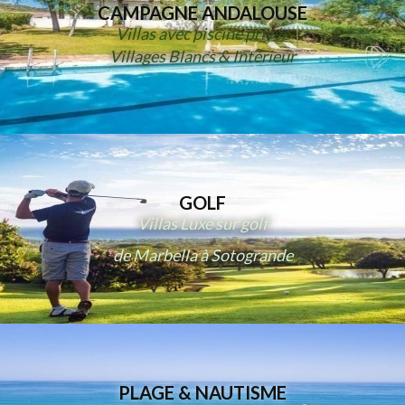
CAMPAGNE ANDALOUSE
Villas avec piscine privée
Villages Blancs & Intérieur
GOLF
Villas Luxe sur golf
de Marbella à Sotogrande
PLAGE & NAUTISME