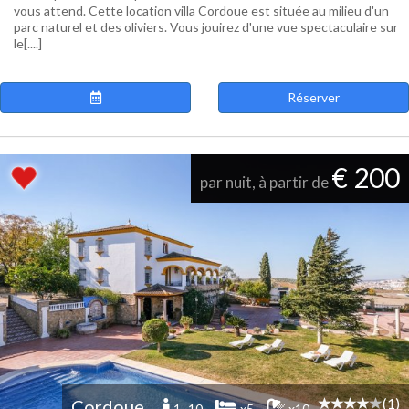
vous attend. Cette location villa Cordoue est située au milieu d'un
parc naturel et des oliviers. Vous jouirez d'une vue spectaculaire sur
le[....]
Réserver
€ 200
par nuit, à partir de
(1)
Cordoue
1 -10
x5
x10