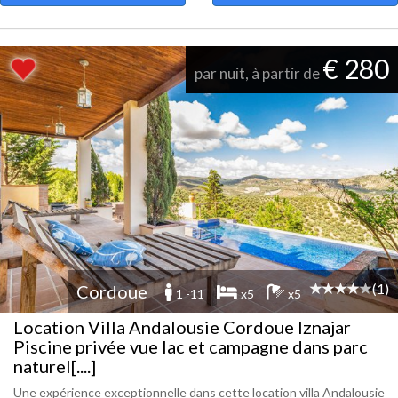
€ 280
par nuit, à partir de
(1)
Cordoue
1 -11
x5
x5
Location Villa Andalousie Cordoue Iznajar
Piscine privée vue lac et campagne dans parc
naturel[....]
Une expérience exceptionnelle dans cette location villa Andalousie