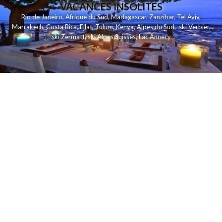
VACANCES INSOLITES
Rio de Janeiro
,
Afrique du Sud
,
Madagascar
,
Zanzibar
,
Tel Aviv
,
Marrakech
,
Costa Rica
,
Eilat
,
Tulum
,
Kenya
,
Alpes du Sud
,
ski Verbier
,
ski Zermatt
,
ski Alpes Suisses
,
Lac Annecy