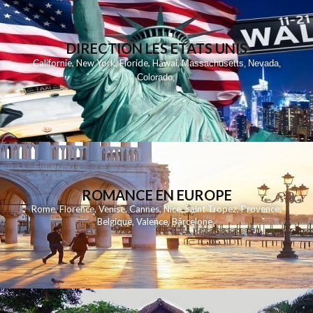
DIRECTION LES ETATS UNIS
,
,
,
,
Californie
New York
Floride
Hawai
Massachusetts
Nevada
,
,
Colorado
,
ROMANCE EN EUROPE
Rome
,
Florence
,
Venise
,
Cannes
,
Nice
,
Saint Tropez
,
Provence
,
Belgique
,
Valence
,
Barcelone
,