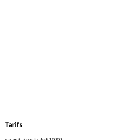
Tarifs
par nuit, à partir de € 10000