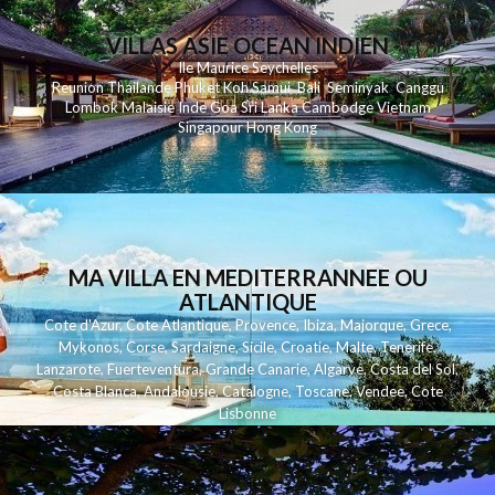
VILLAS ASIE OCEAN INDIEN
Ile Maurice
Seychelles
Reunion
Thailande
Phuk
et
Koh
Samui
Bali
Seminyak
Canggu
Lombok
Malaisie
Inde
Goa
Sri Lanka
Cambodge
Vietnam
Singapour
Hong Kong
MA VILLA EN MEDITERRANNEE OU
ATLANTIQUE
Cote d'Azur
,
Cote Atlantique
,
Provence
,
Ibiza
,
Majorque
,
Grece
,
Mykonos
,
Corse
,
Sardaigne
,
Sicile
,
Croatie
,
Malte
,
Tenerife
,
Lanzarote
,
Fuerteventura
,
Grande Canarie
,
Algarve
,
Costa del Sol
,
Costa Blanca
,
Andalousie
,
Catalogne
,
Toscane
,
Vendee
,
Cote
Lisbonne