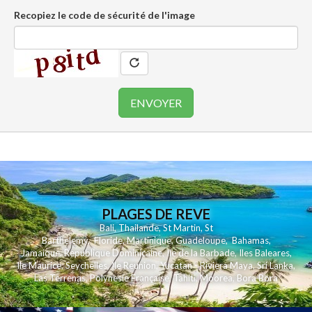
Recopiez le code de sécurité de l'image
PLAGES DE REVE
Bali
,
Thailande
,
St Martin
,
St
Barthelemy
,
Floride
,
Martinique
,
Guadeloupe
,
Bahamas
,
Jamaique
,
Republique Dominicaine
,
Ile de la Barbade
,
Iles Baleares
,
Ile Maurice
,
Seychelles
,
Ile Reunion
,
Yucatan - Riviera Maya
,
Sri Lanka
,
Las Terrenas
,
Polynesie Française
,
Tahiti
,
Moorea
,
Bora Bora