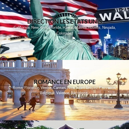
DIRECTION LES ETATS UNIS
,
,
,
,
Californie
New York
Floride
Hawai
Massachusetts
Nevada
,
,
Colorado
,
ROMANCE EN EUROPE
Rome
,
Florence
,
Venise
,
Cannes
,
Nice
,
Saint Tropez
,
Provence
,
Belgique
,
Valence
,
Barcelone
,