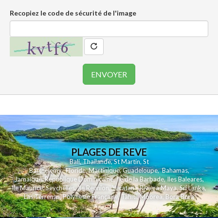
Recopiez le code de sécurité de l'image
PLAGES DE REVE
Bali
,
Thailande
,
St Martin
,
St
Barthelemy
,
Floride
,
Martinique
,
Guadeloupe
,
Bahamas
,
Jamaique
,
Republique Dominicaine
,
Ile de la Barbade
,
Iles Baleares
,
Ile Maurice
,
Seychelles
,
Ile Reunion
,
Yucatan - Riviera Maya
,
Sri Lanka
,
Las Terrenas
,
Polynesie Française
,
Tahiti
,
Moorea
,
Bora Bora