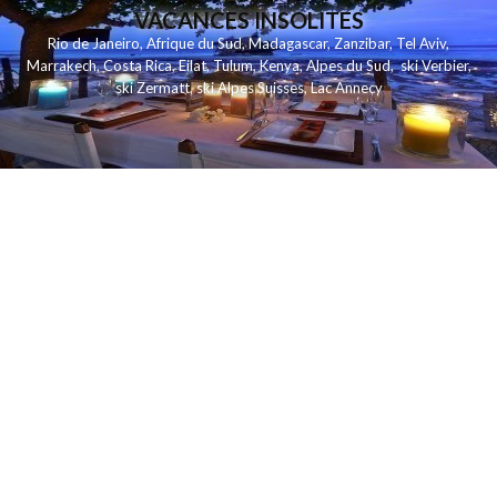
VACANCES INSOLITES
Rio de Janeiro
,
Afrique du Sud
,
Madagascar
,
Zanzibar
,
Tel Aviv
,
Marrakech
,
Costa Rica
,
Eilat
,
Tulum
,
Kenya
,
Alpes du Sud
,
ski Verbier
,
ski Zermatt
,
ski Alpes Suisses
,
Lac Annecy