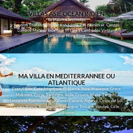
VILLAS ASIE OCEAN INDIEN
Ile Maurice
Seychelles
Reunion
Thailande
Phuk
et
Koh
Samui
Bali
Seminyak
Canggu
Lombok
Malaisie
Inde
Goa
Sri Lanka
Cambodge
Vietnam
Singapour
Hong Kong
MA VILLA EN MEDITERRANNEE OU
ATLANTIQUE
Cote d'Azur
,
Cote Atlantique
,
Provence
,
Ibiza
,
Majorque
,
Grece
,
Mykonos
,
Corse
,
Sardaigne
,
Sicile
,
Croatie
,
Malte
,
Tenerife
,
Lanzarote
,
Fuerteventura
,
Grande Canarie
,
Algarve
,
Costa del Sol
,
Costa Blanca
,
Andalousie
,
Catalogne
,
Toscane
,
Vendee
,
Cote
Lisbonne