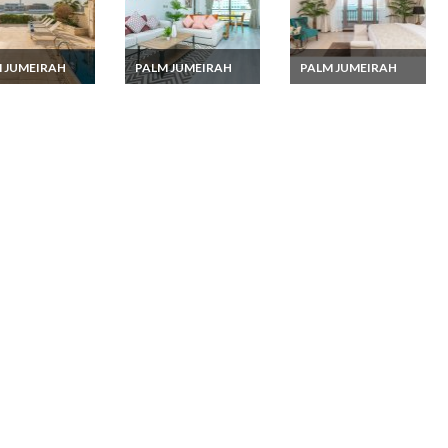
 JUMEIRAH
PALM JUMEIRAH
PALM JUMEIRAH
on villa Luxe
Location Vacances
Location Villas Dubai -
 Palm Jumeirah
Emirats Arabes unis -
Somptueuse Villa 4
ne Plage
Appartement 2
Chambres Palm
erge Chef
chambres Dubai Palm
Jumeirah
nier
Jumeirah