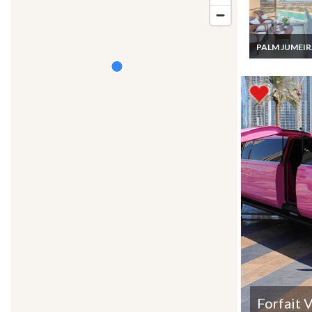
PALM JUMEI
Location Vaca
Dubai apparte
vue sur Yacht 
Palm Jumeirah
Forfait 