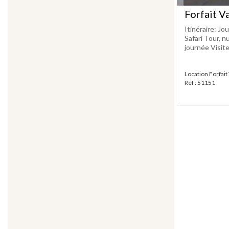
Forfait V
Itinéraire: Jo
Safari Tour, n
journée Visite d
Location Forfai
Réf : 51151