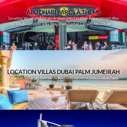
ABU DHABI PARCS À THÈME
Location Vacances Emirats Arabes Unis Location Appartement Abu
Dhabi Location Villa Abu Dhabi Forfait Circuits Abu Dhabi
LOCATION VILLAS DUBAI PALM JUMEIRAH
Location Vacances Emirats Arabes Unis Location Villas Dubai Palm
Jumeirah