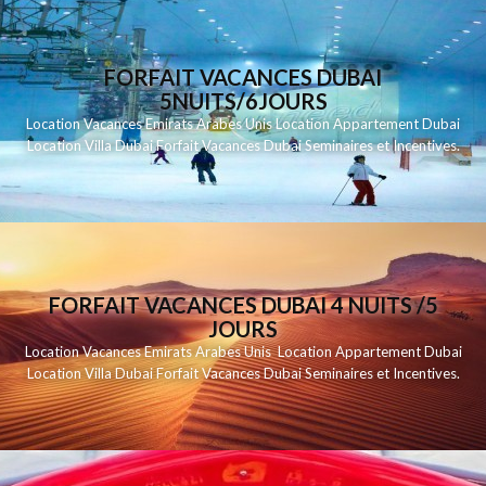
FORFAIT VACANCES DUBAI
5NUITS/6JOURS
Location Vacances Emirats Arabes Unis Location Appartement Dubai
Location Villa Dubai Forfait Vacances Dubai Seminaires et Incentives.
FORFAIT VACANCES DUBAI 4 NUITS /5
JOURS
Location Vacances Emirats Arabes Unis Location Appartement Dubai
Location Villa Dubai Forfait Vacances Dubai Seminaires et Incentives.