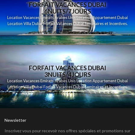
FORFAIT VACANCES DUBAI
6NUITS/7JOURS
Location Vacances Emirats Arabes Unis Location Appartement Dubai
Location Villa Dubai Forfait Vacances Dubai Seminaires et Incentives.
FORFAIT VACANCES DUBAI
3NUITS/4JOURS
Location Vacances Emirats Arabes Unis Location Appartement Dubai
Location Villa Dubai Forfait Vacances Dubai Seminaires et Incentives.
Newsletter
Inscrivez vous pour recevoir nos offres spéciales et promotions sur