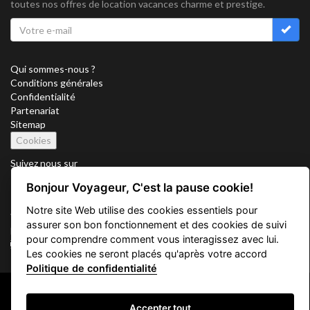
toutes nos offres de location vacances charme et prestige.
Qui sommes-nous ?
Conditions générales
Confidentialité
Partenariat
Sitemap
Cookies
Suivez nous sur
Bonjour Voyageur, C'est la pause cookie!
Notre site Web utilise des cookies essentiels pour
Vacation Key Corp. 2905 Point East Drive #L-215. Aventura.
assurer son bon fonctionnement et des cookies de suivi
FLORIDA 33160.
pour comprendre comment vous interagissez avec lui.
info@vacationkey.com
Les cookies ne seront placés qu'après votre accord
Politique de confidentialité
Copyright © 2026 Vacation Key Corp.
Accepter tout