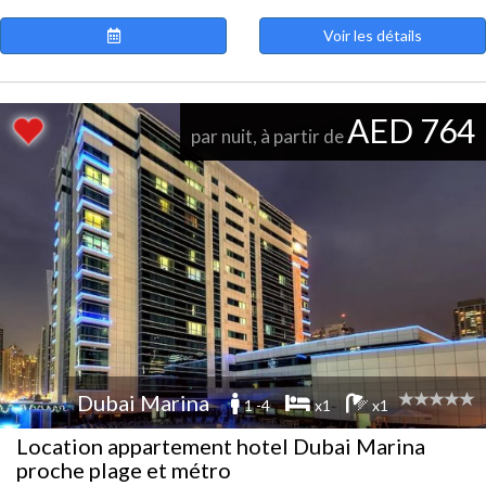
Voir les détails
AED 764
par nuit, à partir de
Dubai Marina
1 -4
x1
x1
Location appartement hotel Dubai Marina
proche plage et métro