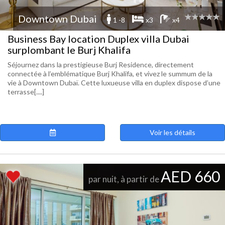
Downtown Dubai
1 -8
x3
x4
Business Bay location Duplex villa Dubai
surplombant le Burj Khalifa
Séjournez dans la prestigieuse Burj Residence, directement
connectée à l’emblématique Burj Khalifa, et vivez le summum de la
vie à Downtown Dubaï. Cette luxueuse villa en duplex dispose d’une
terrasse[....]
Voir les détails
AED 660
par nuit, à partir de