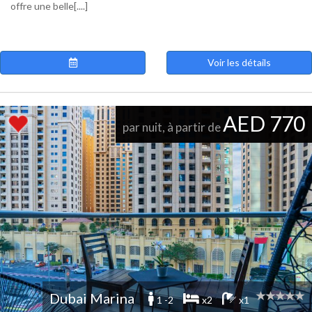
offre une belle[....]
Voir les détails
AED 770
par nuit, à partir de
Dubai Marina
1 -2
x2
x1