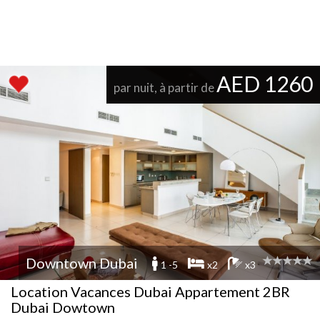
AED 1260
par nuit, à partir de
Downtown Dubai
1 -5
x2
x3
Location Vacances Dubai Appartement 2BR
Dubai Dowtown