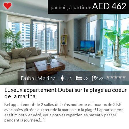
AED 462
par nuit, à partir de
Dubai Marina
1 -5
x2
x2
Luxeux appartement Dubai sur la plage au coeur
de la marina
Bel appartement de 2 salles de bains moderne et luxueux de 2 BR
avec baies vitrées au cœur de la marina sur la plage! L'appartement
est lumineux et aéré, vous pouvez regarder les bateaux passer
pendant la journée.[....]