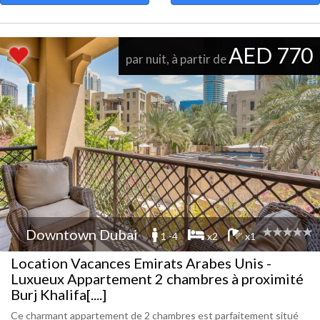
AED 770
par nuit, à partir de
Downtown Dubai
1 -4
x2
x1
Location Vacances Emirats Arabes Unis -
Luxueux Appartement 2 chambres à proximité
Burj Khalifa[....]
Ce charmant appartement de 2 chambres est parfaitement situé