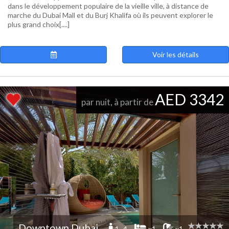
dans le développement populaire de la vieille ville, à distance de
marche du Dubai Mall et du Burj Khalifa où ils peuvent explorer le
plus grand choix[....]
Voir les détails
AED 3342
par nuit, à partir de
Downtown Dubai
1 -4
x1
x1