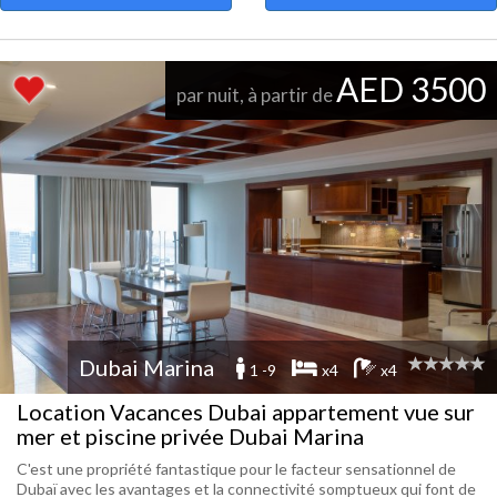
AED 3500
par nuit, à partir de
Dubai Marina
1 -9
x4
x4
Location Vacances Dubai appartement vue sur
mer et piscine privée Dubai Marina
C'est une propriété fantastique pour le facteur sensationnel de
Dubaï avec les avantages et la connectivité somptueux qui font de