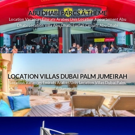
ABU DHABI PARCS À THÈME
Location Vacances Emirats Arabes Unis Location Appartement Abu
Dhabi Location Villa Abu Dhabi Forfait Circuits Abu Dhabi
LOCATION VILLAS DUBAI PALM JUMEIRAH
Location Vacances Emirats Arabes Unis Location Villas Dubai Palm
Jumeirah