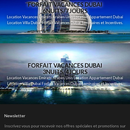
FORFAIT VACANCES DUBAI
6NUITS/7JOURS
Location Vacances Emirats Arabes Unis Location Appartement Dubai
Location Villa Dubai Forfait Vacances Dubai Seminaires et Incentives.
FORFAIT VACANCES DUBAI
3NUITS/4JOURS
Location Vacances Emirats Arabes Unis Location Appartement Dubai
Location Villa Dubai Forfait Vacances Dubai Seminaires et Incentives.
Newsletter
Inscrivez vous pour recevoir nos offres spéciales et promotions sur