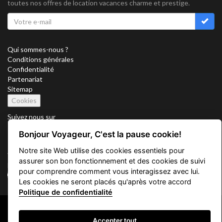
toutes nos offres de location vacances charme et prestige.
Qui sommes-nous ?
Conditions générales
Confidentialité
Partenariat
Sitemap
Cookies
Suivez nous sur
Bonjour Voyageur, C'est la pause cookie!
Notre site Web utilise des cookies essentiels pour
Vacation Key Corp. 2905 Point East Drive #L-215. Aventura.
assurer son bon fonctionnement et des cookies de suivi
FLORIDA 33160.
pour comprendre comment vous interagissez avec lui.
info@vacationkey.com
Les cookies ne seront placés qu'après votre accord
Politique de confidentialité
Copyright © 2026 Vacation Key Corp.
Accepter tout