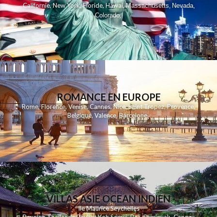
,
,
,
,
Californie
New York
Floride
Hawai
Massachusetts
Nevada
,
,
Colorado
,
ROMANCE EN EUROPE
Rome
,
Florence
,
Venise
,
Cannes
,
Nice
,
Saint Tropez
,
Provence
,
Belgique
,
Valence
,
Barcelone
,
VILLAS ASIE OCEAN INDIEN
Ile Maurice
Seychelles