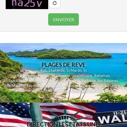
PLAGES DE REVE
Bali
,
Thailande
,
St Martin
,
St
Barthelemy
,
Floride
,
Martinique
,
Guadeloupe
,
Bahamas
,
Jamaique
,
Republique Dominicaine
,
Ile de la Barbade
,
Iles Baleares
,
Ile Maurice
,
Seychelles
,
Ile Reunion
,
Yucatan - Riviera Maya
,
Sri Lanka
,
Las Terrenas
,
Polynesie Française
,
Tahiti
,
Moorea
,
Bora Bora
DIRECTION LES ETATS UNIS