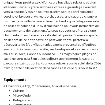
unique. Vous profiterez ici d’un cadre bucolique relaxant et d’un
intérieur lumineux grâce aux baies vitrées à galandage s’ouvrant
vers la piscine. Vous ne pourrez qu’être séduits par l’ambiance
sereine et luxueuse. Au rez-de-chaussée, une superbe chambre
dispose de sa salle de bain attenante, tandis qu'à l'étage une salle
de bain est équipée d'un système balnéo pour vous permettre de
doux moments de relaxation. Au sous sol, vous profiterez d’une
charmante chambre avec sa salle de bain privée. Si une escapade
en dehors de ce petit havre de paix vous tente, partez à la
découverte de Biot, village typiquement provençal ou d’Antibes
avec son très beau centre ville, ses boutiques et ses restaurants
mais aussi Nice, Cannes ou Monaco... Les magnifiques plages de
sable ne sont qu’à 8km et les golfeurs apprécieront le superbe
parcours situé tout près. Pour vous relaxer sous le soleil de la Côte
d’Azur, cette belle location de vacances est celle qu’il vous faut !
Equipements
4 Chambres, 4 lit(s) 2 personnes, 4 Salle(s) de bain,
Cuisine
Micro-Onde
Réfrigérateur
Congélateur