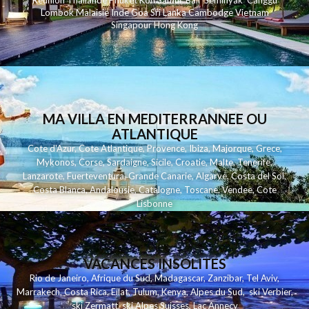
Reunion
Thailande
Phuk
et
Koh
Samui
Bali
Seminyak
Canggu
Lombok
Malaisie
Inde
Goa
Sri Lanka
Cambodge
Vietnam
Singapour
Hong Kong
MA VILLA EN MEDITERRANNEE OU
ATLANTIQUE
Cote d'Azur
,
Cote Atlantique
,
Provence
,
Ibiza
,
Majorque
,
Grece
,
Mykonos
,
Corse
,
Sardaigne
,
Sicile
,
Croatie
,
Malte
,
Tenerife
,
Lanzarote
,
Fuerteventura
,
Grande Canarie
,
Algarve
,
Costa del Sol
,
Costa Blanca
,
Andalousie
,
Catalogne
,
Toscane
,
Vendee
,
Cote
Lisbonne
VACANCES INSOLITES
Rio de Janeiro
,
Afrique du Sud
,
Madagascar
,
Zanzibar
,
Tel Aviv
,
Marrakech
,
Costa Rica
,
Eilat
,
Tulum
,
Kenya
,
Alpes du Sud
,
ski Verbier
,
ski Zermatt
,
ski Alpes Suisses
,
Lac Annecy