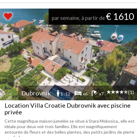
€ 1610
par semaine, à partir de
(1)
Dubrovnik
1 -12
x6
x7
Location Villa Croatie Dubrovnik avec piscine
privée
Cette magnifique maison jumelée se situe à Stara Mokosica., elle est
idéale pour deux voir trois familles. Elle est magnifiquement
entourée de fleurs et des belles plantes, des petits jardins de pierre