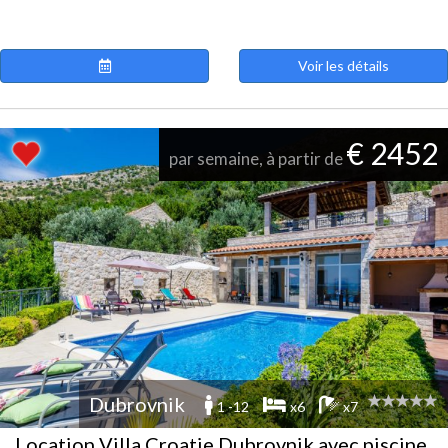
Voir les détails
€ 2452
par semaine, à partir de
Dubrovnik
1 -12
x6
x7
Location Villa Croatie Dubrovnik avec piscine