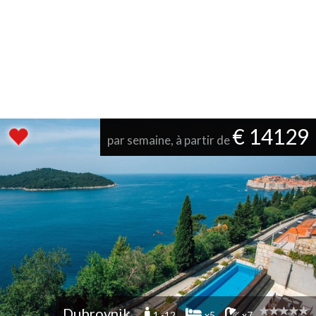
€ 14129
par semaine, à partir de
Dubrovnik
1 -12
x5
x7