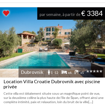
€ 3384
par semaine, à partir de
Dubrovnik
1 -12
x6
x5
Location Villa Croatie Dubrovnik avec piscine
privée
Cette villa est idéalement située sous un magnifique point de vue,
sur la deuxième colline la plus haute de l'île de Šipan, offrant ainsi une
complète intimité, paix et relaxation, loin du bruit de la ville[....]