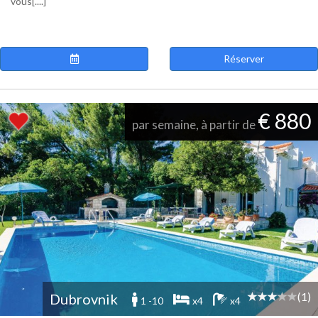
vous[....]
Réserver
€ 880
par semaine, à partir de
(1)
Dubrovnik
1 -10
x4
x4