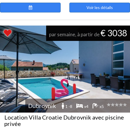
Voir les détails
€ 3038
par semaine, à partir de
Dubrovnik
1 -8
x4
x5
Location Villa Croatie Dubrovnik avec piscine
privée