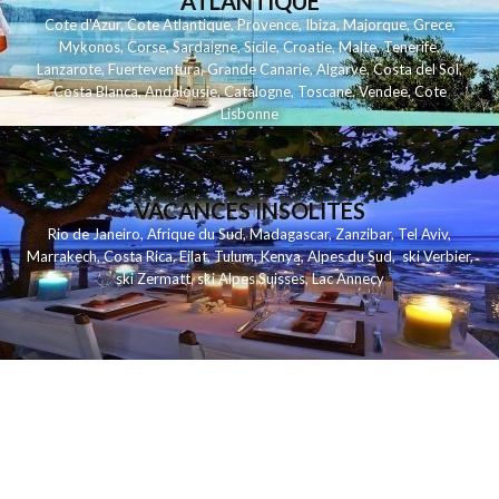
ATLANTIQUE
Cote d'Azur
,
Cote Atlantique
,
Provence
,
Ibiza
,
Majorque
,
Grece
,
Mykonos
,
Corse
,
Sardaigne
,
Sicile
,
Croatie
,
Malte
,
Tenerife
,
Lanzarote
,
Fuerteventura
,
Grande Canarie
,
Algarve
,
Costa del Sol
,
Costa Blanca
,
Andalousie
,
Catalogne
,
Toscane
,
Vendee
,
Cote
Lisbonne
VACANCES INSOLITES
Rio de Janeiro
,
Afrique du Sud
,
Madagascar
,
Zanzibar
,
Tel Aviv
,
Marrakech
,
Costa Rica
,
Eilat
,
Tulum
,
Kenya
,
Alpes du Sud
,
ski Verbier
,
ski Zermatt
,
ski Alpes Suisses
,
Lac Annecy