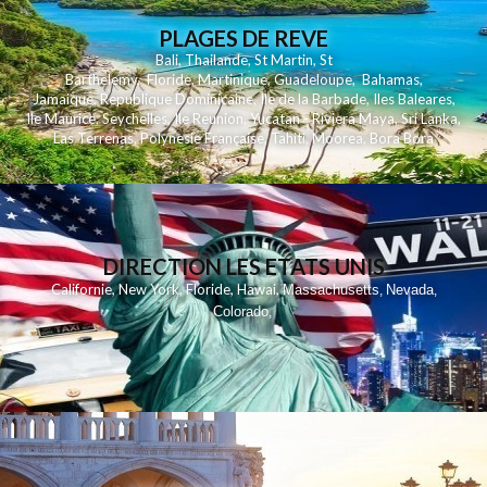
PLAGES DE REVE
Bali
,
Thailande
,
St Martin
,
St
Barthelemy
,
Floride
,
Martinique
,
Guadeloupe
,
Bahamas
,
Jamaique
,
Republique Dominicaine
,
Ile de la Barbade
,
Iles Baleares
,
Ile Maurice
,
Seychelles
,
Ile Reunion
,
Yucatan - Riviera Maya
,
Sri Lanka
,
Las Terrenas
,
Polynesie Française
,
Tahiti
,
Moorea
,
Bora Bora
DIRECTION LES ETATS UNIS
,
,
,
,
Californie
New York
Floride
Hawai
Massachusetts
Nevada
,
,
Colorado
,