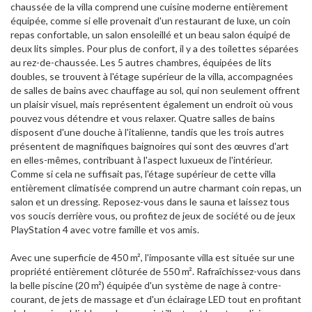
chaussée de la villa comprend une cuisine moderne entièrement
équipée, comme si elle provenait d'un restaurant de luxe, un coin
repas confortable, un salon ensoleillé et un beau salon équipé de
deux lits simples. Pour plus de confort, il y a des toilettes séparées
au rez-de-chaussée. Les 5 autres chambres, équipées de lits
doubles, se trouvent à l'étage supérieur de la villa, accompagnées
de salles de bains avec chauffage au sol, qui non seulement offrent
un plaisir visuel, mais représentent également un endroit où vous
pouvez vous détendre et vous relaxer. Quatre salles de bains
disposent d'une douche à l'italienne, tandis que les trois autres
présentent de magnifiques baignoires qui sont des œuvres d'art
en elles-mêmes, contribuant à l'aspect luxueux de l'intérieur.
Comme si cela ne suffisait pas, l'étage supérieur de cette villa
entièrement climatisée comprend un autre charmant coin repas, un
salon et un dressing. Reposez-vous dans le sauna et laissez tous
vos soucis derrière vous, ou profitez de jeux de société ou de jeux
PlayStation 4 avec votre famille et vos amis.
Avec une superficie de 450 m², l'imposante villa est située sur une
propriété entièrement clôturée de 550 m². Rafraîchissez-vous dans
la belle piscine (20 m²) équipée d'un système de nage à contre-
courant, de jets de massage et d'un éclairage LED tout en profitant