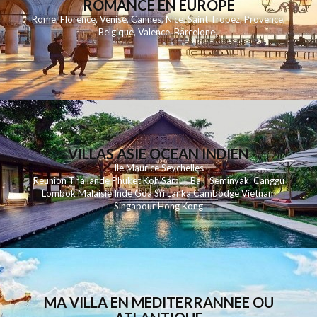
ROMANCE EN EUROPE
Rome
,
Florence
,
Venise
,
Cannes
,
Nice
,
Saint Tropez
,
Provence
,
Belgique
,
Valence
,
Barcelone
,
VILLAS ASIE OCEAN INDIEN
Ile Maurice
Seychelles
Reunion
Thailande
Phuk
et
Koh
Samui
Bali
Seminyak
Canggu
Lombok
Malaisie
Inde
Goa
Sri Lanka
Cambodge
Vietnam
Singapour
Hong Kong
MA VILLA EN MEDITERRANNEE OU