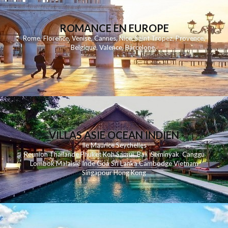
ROMANCE EN EUROPE
Rome
,
Florence
,
Venise
,
Cannes
,
Nice
,
Saint Tropez
,
Provence
,
Belgique
,
Valence
,
Barcelone
,
VILLAS ASIE OCEAN INDIEN
Ile Maurice
Seychelles
Reunion
Thailande
Phuk
et
Koh
Samui
Bali
Seminyak
Canggu
Lombok
Malaisie
Inde
Goa
Sri Lanka
Cambodge
Vietnam
Singapour
Hong Kong