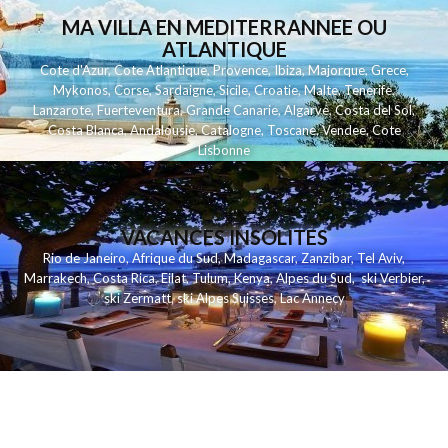
MA VILLA EN MEDITERRANNEE OU
ATLANTIQUE
Cote d'Azur
,
Cote Atlantique
,
Provence
,
Ibiza
,
Majorque
,
Grece
,
Mykonos
,
Corse
,
Sardaigne
,
Sicile
,
Croatie
,
Malte
,
Tenerife
,
Lanzarote
,
Fuerteventura
,
Grande Canarie
,
Algarve
,
Costa del Sol
,
Costa Blanca
,
Andalousie
,
Catalogne
,
Toscane
,
Vendee
,
Cote
Lisbonne
VACANCES INSOLITES
Rio de Janeiro
,
Afrique du Sud
,
Madagascar
,
Zanzibar
,
Tel Aviv
,
Marrakech
,
Costa Rica
,
Eilat
,
Tulum
,
Kenya
,
Alpes du Sud
,
ski Verbier
,
ski Zermatt
,
ski Alpes Suisses
,
Lac Annecy