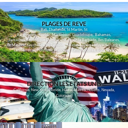
PLAGES DE REVE
Bali
,
Thailande
,
St Martin
,
St
Barthelemy
,
Floride
,
Martinique
,
Guadeloupe
,
Bahamas
,
Jamaique
,
Republique Dominicaine
,
Ile de la Barbade
,
Iles Baleares
,
Ile Maurice
,
Seychelles
,
Ile Reunion
,
Yucatan - Riviera Maya
,
Sri Lanka
,
Las Terrenas
,
Polynesie Française
,
Tahiti
,
Moorea
,
Bora Bora
DIRECTION LES ETATS UNIS
,
,
,
,
Californie
New York
Floride
Hawai
Massachusetts
Nevada
,
,
Colorado
,