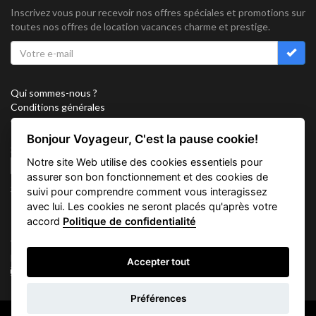
Inscrivez vous pour recevoir nos offres spéciales et promotions sur
toutes nos offres de location vacances charme et prestige.
Qui sommes-nous ?
Conditions générales
Confidentialité
Partenariat
Bonjour Voyageur, C'est la pause cookie!
Sitemap
Notre site Web utilise des cookies essentiels pour
Cookies
assurer son bon fonctionnement et des cookies de
Suivez nous sur
suivi pour comprendre comment vous interagissez
avec lui. Les cookies ne seront placés qu'après votre
accord
Politique de confidentialité
Vacation Key Corp. 2905 Point East Drive #L-215. Aventura.
FLORIDA 33160.
Accepter tout
info@vacationkey.com
Demande
Préférences
d'informations