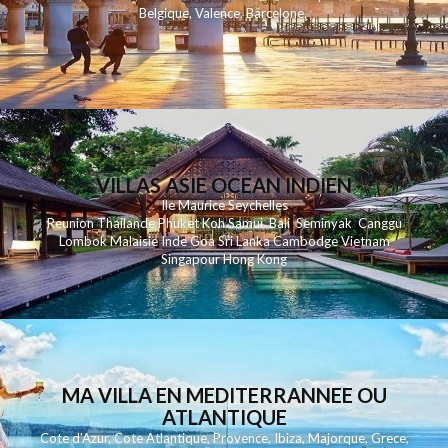
Belgique
,
Valence
,
Barcelone
,
VILLAS ASIE OCEAN INDIEN
Ile Maurice
Seychelles
Reunion
Thailande
Phuk
et
Koh
Samui
Bali
Seminyak
Canggu
Lombok
Malaisie
Inde
Goa
Sri Lanka
Cambodge
Vietnam
Singapour
Hong Kong
MA VILLA EN MEDITERRANNEE OU
ATLANTIQUE
Cote d'Azur
,
Cote Atlantique
,
Provence
,
Ibiza
,
Majorque
,
Grece
,