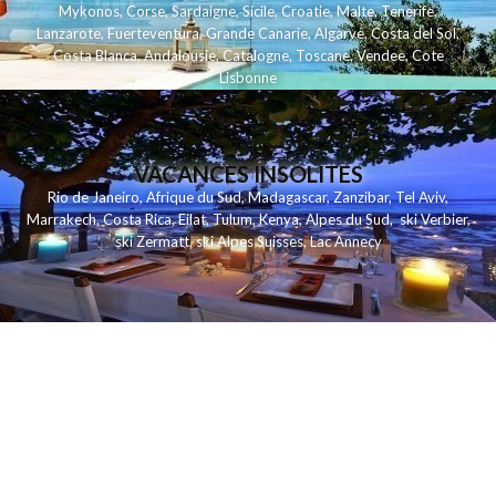
Mykonos
,
Corse
,
Sardaigne
,
Sicile
,
Croatie
,
Malte
,
Tenerife
,
Lanzarote
,
Fuerteventura
,
Grande Canarie
,
Algarve
,
Costa del Sol
,
Costa Blanca
,
Andalousie
,
Catalogne
,
Toscane
,
Vendee
,
Cote
Lisbonne
VACANCES INSOLITES
Rio de Janeiro
,
Afrique du Sud
,
Madagascar
,
Zanzibar
,
Tel Aviv
,
Marrakech
,
Costa Rica
,
Eilat
,
Tulum
,
Kenya
,
Alpes du Sud
,
ski Verbier
,
ski Zermatt
,
ski Alpes Suisses
,
Lac Annecy