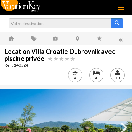
Menu
@
Location Villa Croatie Dubrovnik avec
piscine privée
Ref : 140524
4
4
10