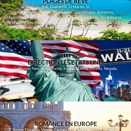
PLAGES DE REVE
Bali
,
Thailande
,
St Martin
,
St
Barthelemy
,
Floride
,
Martinique
,
Guadeloupe
,
Bahamas
,
Jamaique
,
Republique Dominicaine
,
Ile de la Barbade
,
Iles Baleares
,
Ile Maurice
,
Seychelles
,
Ile Reunion
,
Yucatan - Riviera Maya
,
Sri Lanka
,
Las Terrenas
,
Polynesie Française
,
Tahiti
,
Moorea
,
Bora Bora
DIRECTION LES ETATS UNIS
,
,
,
,
Californie
New York
Floride
Hawai
Massachusetts
Nevada
,
,
Colorado
,
ROMANCE EN EUROPE
Rome
,
Florence
,
Venise
,
Cannes
,
Nice
,
Saint Tropez
,
Provence
,