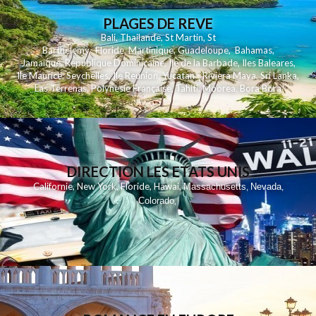
PLAGES DE REVE
Bali
,
Thailande
,
St Martin
,
St
Barthelemy
,
Floride
,
Martinique
,
Guadeloupe
,
Bahamas
,
Jamaique
,
Republique Dominicaine
,
Ile de la Barbade
,
Iles Baleares
,
Ile Maurice
,
Seychelles
,
Ile Reunion
,
Yucatan - Riviera Maya
,
Sri Lanka
,
Las Terrenas
,
Polynesie Française
,
Tahiti
,
Moorea
,
Bora Bora
DIRECTION LES ETATS UNIS
,
,
,
,
Californie
New York
Floride
Hawai
Massachusetts
Nevada
,
,
Colorado
,