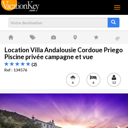
Menu
@
Location Villa Andalousie Cordoue Priego
Piscine privée campagne et vue
(2)
Ref : 134576
6
6
12