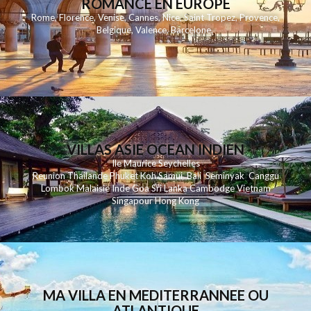
ROMANCE EN EUROPE
Rome
,
Florence
,
Venise
,
Cannes
,
Nice
,
Saint Tropez
,
Provence
,
Belgique
,
Valence
,
Barcelone
,
VILLAS ASIE OCEAN INDIEN
Ile Maurice
Seychelles
Reunion
Thailande
Phuk
et
Koh
Samui
Bali
Seminyak
Canggu
Lombok
Malaisie
Inde
Goa
Sri Lanka
Cambodge
Vietnam
Singapour
Hong Kong
MA VILLA EN MEDITERRANNEE OU
ATLANTIQUE