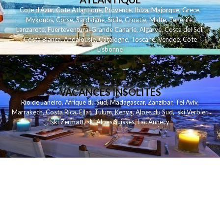
Cote d'Azur
,
Cote Atlantique
,
Provence
,
Ibiza
,
Majorque
,
Grece
,
Mykonos
,
Corse
,
Sardaigne
,
Sicile
,
Croatie
,
Malte
,
Tenerife
,
Lanzarote
,
Fuerteventura
,
Grande Canarie
,
Algarve
,
Costa del Sol
,
Costa Blanca
,
Andalousie
,
Catalogne
,
Toscane
,
Vendee
,
Cote
Lisbonne
VACANCES INSOLITES
Rio de Janeiro
,
Afrique du Sud
,
Madagascar
,
Zanzibar
,
Tel Aviv
,
Marrakech
,
Costa Rica
,
Eilat
,
Tulum
,
Kenya
,
Alpes du Sud
,
ski Verbier
,
ski Zermatt
,
ski Alpes Suisses
,
Lac Annecy