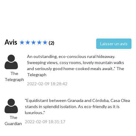
Avis
(2)
Laisser un avis
An outstanding, eco-conscious rural hideaway.
Sweeping views, cosy rooms, lovely mountain walks
and seriously good home-cooked meals await.." The
The
Telegraph
Telegraph
2022-02-09 18:28:42
"Equidistant between Granada and Córdoba, Casa Olea
stands in splendid isolation. As eco-friendly as it is
luxurious.."
The
2022-02-09 18:31:17
Guardian