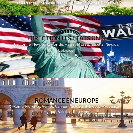
Las Terrenas
,
Polynesie Française
,
Tahiti
,
Moorea
,
Bora Bora
DIRECTION LES ETATS UNIS
,
,
,
,
Californie
New York
Floride
Hawai
Massachusetts
Nevada
,
,
Colorado
,
ROMANCE EN EUROPE
Rome
,
Florence
,
Venise
,
Cannes
,
Nice
,
Saint Tropez
,
Provence
,
Belgique
,
Valence
,
Barcelone
,