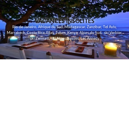
VACANCES INSOLITES
Rio de Janeiro
,
Afrique du Sud
,
Madagascar
,
Zanzibar
,
Tel Aviv
,
Marrakech
,
Costa Rica
,
Eilat
,
Tulum
,
Kenya
,
Alpes du Sud
,
ski Verbier
,
ski Zermatt
,
ski Alpes Suisses
,
Lac Annecy