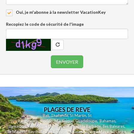
Oui, je m'abonne à la newsletter VacationKey
Recopiez le code de sécurité de l'image
PLAGES DE REVE
Bali
,
Thailande
,
St Martin
,
St
Barthelemy
,
Floride
,
Martinique
,
Guadeloupe
,
Bahamas
,
Jamaique
,
Republique Dominicaine
,
Ile de la Barbade
,
Iles Baleares
,
Ile Maurice
,
Seychelles
,
Ile Reunion
,
Yucatan - Riviera Maya
,
Sri Lanka
,