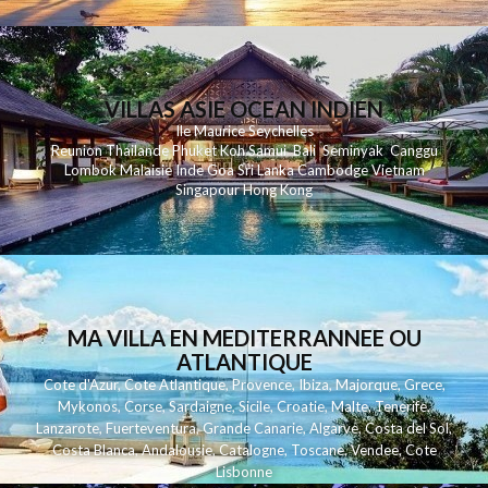
VILLAS ASIE OCEAN INDIEN
Ile Maurice
Seychelles
Reunion
Thailande
Phuk
et
Koh
Samui
Bali
Seminyak
Canggu
Lombok
Malaisie
Inde
Goa
Sri Lanka
Cambodge
Vietnam
Singapour
Hong Kong
MA VILLA EN MEDITERRANNEE OU
ATLANTIQUE
Cote d'Azur
,
Cote Atlantique
,
Provence
,
Ibiza
,
Majorque
,
Grece
,
Mykonos
,
Corse
,
Sardaigne
,
Sicile
,
Croatie
,
Malte
,
Tenerife
,
Lanzarote
,
Fuerteventura
,
Grande Canarie
,
Algarve
,
Costa del Sol
,
Costa Blanca
,
Andalousie
,
Catalogne
,
Toscane
,
Vendee
,
Cote
Lisbonne