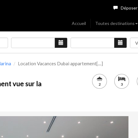
Déposer
Accueil
Toutes destinations
arina
Location Vacances Dubai appartement[....]
nt vue sur la
2
3