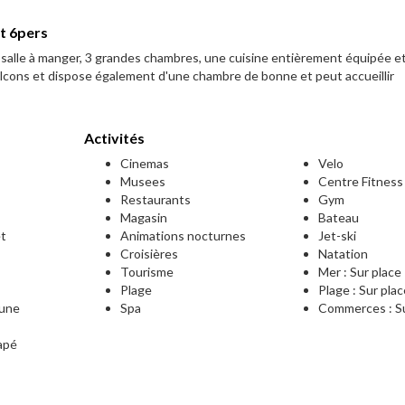
t 6pers
alle à manger, 3 grandes chambres, une cuisine entièrement équipée e
lcons et dispose également d'une chambre de bonne et peut accueillir
Activités
Cinemas
Velo
Musees
Centre Fitness
Restaurants
Gym
Magasin
Bateau
et
Animations nocturnes
Jet-ski
Croisières
Natation
Tourisme
Mer : Sur place
Plage
Plage : Sur pla
mune
Spa
Commerces : Su
apé