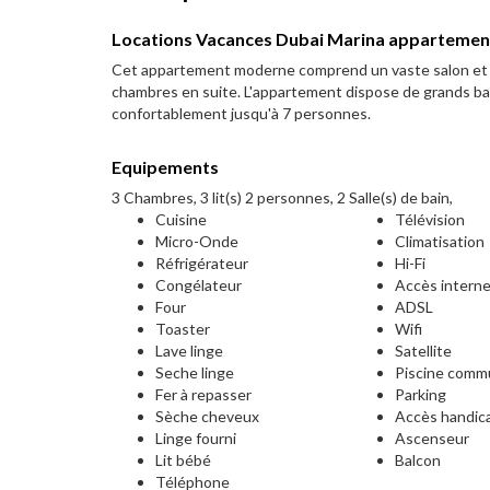
Locations Vacances Dubai Marina appartemen
Cet appartement moderne comprend un vaste salon et s
chambres en suite. L'appartement dispose de grands ba
confortablement jusqu'à 7 personnes.
Equipements
3 Chambres, 3 lit(s) 2 personnes, 2 Salle(s) de bain,
Cuisine
Télévision
Micro-Onde
Climatisation
Réfrigérateur
Hi-Fi
Congélateur
Accès intern
Four
ADSL
Toaster
Wifi
Lave linge
Satellite
Seche linge
Piscine com
Fer à repasser
Parking
Sèche cheveux
Accès handic
Linge fourni
Ascenseur
Lit bébé
Balcon
Téléphone