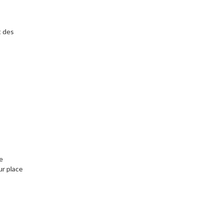
t des
ce
r place