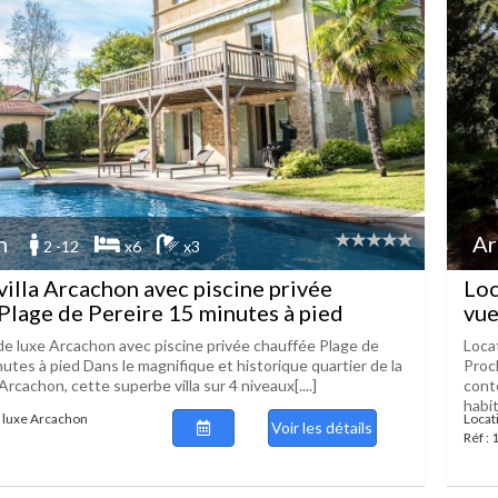
n
Ar
2 -12
x6
x3
villa Arcachon avec piscine privée
Loc
Plage de Pereire 15 minutes à pied
vue
 de luxe Arcachon avec piscine privée chauffée Plage de
Locat
utes à pied Dans le magnifique et historique quartier de la
Proch
 Arcachon, cette superbe villa sur 4 niveaux[....]
cont
habit
e luxe Arcachon
Locat
Voir les détails
Réf :