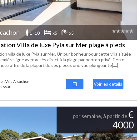
cachon
1 -10
x5
x5
ation Villa de luxe Pyla sur Mer plage à pieds
ion villa de luxe Pyla sur Mer. Un pur bonheur pour cette villa située
emière ligne avec accès direct à la plage par ponton privé. Cette
iété offre de la plupart de ses pièces une vue plongeante[....]
ion Villa Arcachon
Voir les détails
 126630
€
par semaine, à partir de
4000