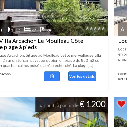
n
Ar
1 -12
x7
x4
Villa Arcachon Le Moulleau Côte
Loc
e plage à pieds
Locat
en pr
 luxe Arcachon. Située au Moulleau cette merveilleuse villa
propr
2 sur un terrain paysagé et bien ombragé de 850 m2 se
 quartier calme, boisé et très recherché. La plage[....]
rcachon
Locat
Voir les détails
Réf :
€ 1200
par nuit, à partir de