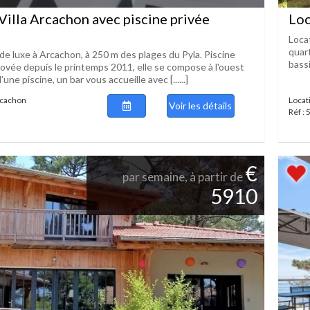
Villa Arcachon avec piscine privée
Loc
Locat
quar
 de luxe à Arcachon, à 250 m des plages du Pyla. Piscine
bassi
ovée depuis le printemps 2011, elle se compose à l'ouest
 d’une piscine, un bar vous accueille avec [......]
rcachon
Locat
Voir les détails
Réf :
€
par semaine, à partir de
5910