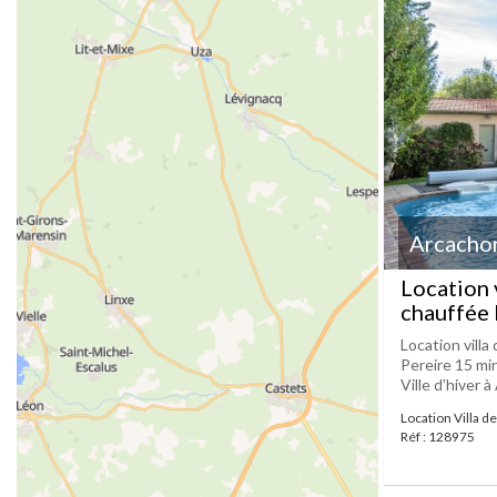
Arcacho
Location 
chauffée 
Location villa
Pereire 15 min
Ville d’hiver à
Location Villa d
Réf : 128975