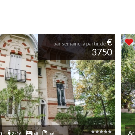
€
par semaine, à partir de
3750
n
Ar
2 -16
x8
x6