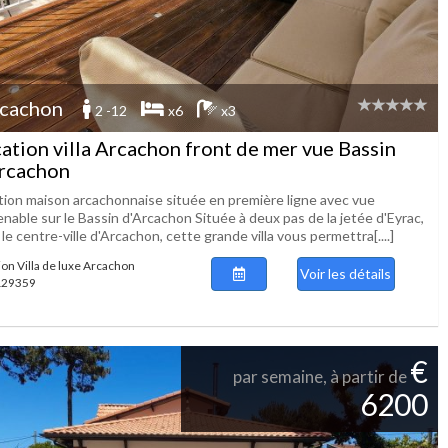
cachon
2 -12
x6
x3
ation villa Arcachon front de mer vue Bassin
rcachon
tion maison arcachonnaise située en première ligne avec vue
nable sur le Bassin d'Arcachon Située à deux pas de la jetée d'Eyrac,
le centre-ville d'Arcachon, cette grande villa vous permettra[....]
ion Villa de luxe Arcachon
Voir les détails
 129359
€
par semaine, à partir de
6200