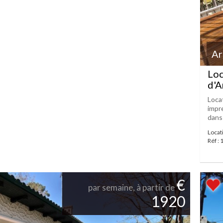
Ar
Loc
d'A
Loca
impre
dans 
Locat
Réf :
€
par semaine, à partir de
1920