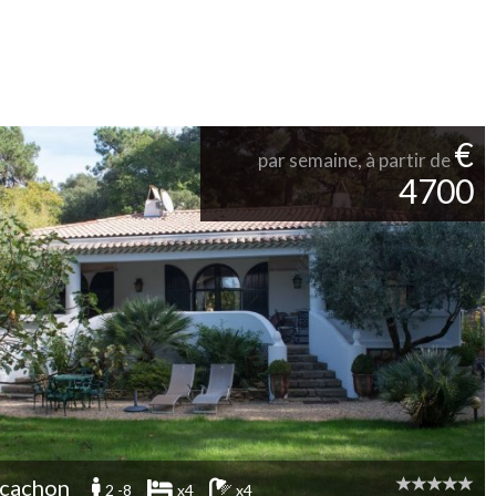
€
par semaine, à partir de
4700
cachon
2 -8
x4
x4