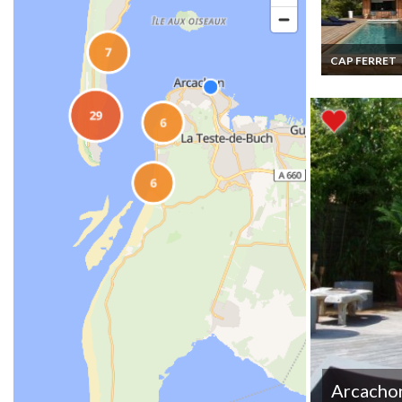
CAP FERRET
Location villa 
Ferret avec pi
au calme
Arcacho