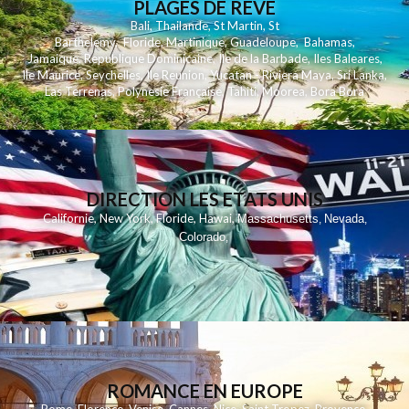
PLAGES DE REVE
Bali
,
Thailande
,
St Martin
,
St
Barthelemy
,
Floride
,
Martinique
,
Guadeloupe
,
Bahamas
,
Jamaique
,
Republique Dominicaine
,
Ile de la Barbade
,
Iles Baleares
,
Ile Maurice
,
Seychelles
,
Ile Reunion
,
Yucatan - Riviera Maya
,
Sri Lanka
,
Las Terrenas
,
Polynesie Française
,
Tahiti
,
Moorea
,
Bora Bora
DIRECTION LES ETATS UNIS
,
,
,
,
Californie
New York
Floride
Hawai
Massachusetts
Nevada
,
,
Colorado
,
ROMANCE EN EUROPE