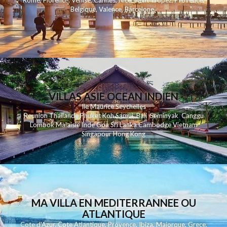
Rome
,
Florence
,
Venise
,
Cannes
,
Nice
,
Saint Tropez
,
Provence
,
Belgique
,
Valence
,
Barcelone
,
VILLAS ASIE OCEAN INDIEN
Ile Maurice
Seychelles
Reunion
Thailande
Phuk
et
Koh
Samui
Bali
Seminyak
Canggu
Lombok
Malaisie
Inde
Goa
Sri Lanka
Cambodge
Vietnam
Singapour
Hong Kong
MA VILLA EN MEDITERRANNEE OU
ATLANTIQUE
Cote d'Azur
,
Cote Atlantique
,
Provence
,
Ibiza
,
Majorque
,
Grece
,