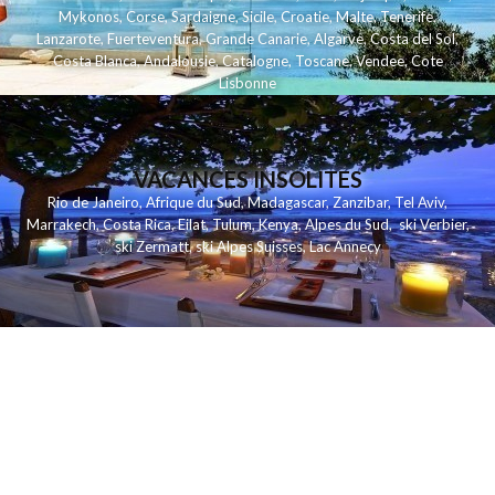
Mykonos
,
Corse
,
Sardaigne
,
Sicile
,
Croatie
,
Malte
,
Tenerife
,
Lanzarote
,
Fuerteventura
,
Grande Canarie
,
Algarve
,
Costa del Sol
,
Costa Blanca
,
Andalousie
,
Catalogne
,
Toscane
,
Vendee
,
Cote
Lisbonne
VACANCES INSOLITES
Rio de Janeiro
,
Afrique du Sud
,
Madagascar
,
Zanzibar
,
Tel Aviv
,
Marrakech
,
Costa Rica
,
Eilat
,
Tulum
,
Kenya
,
Alpes du Sud
,
ski Verbier
,
ski Zermatt
,
ski Alpes Suisses
,
Lac Annecy