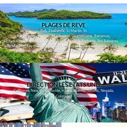
PLAGES DE REVE
Bali
,
Thailande
,
St Martin
,
St
Barthelemy
,
Floride
,
Martinique
,
Guadeloupe
,
Bahamas
,
Jamaique
,
Republique Dominicaine
,
Ile de la Barbade
,
Iles Baleares
,
Ile Maurice
,
Seychelles
,
Ile Reunion
,
Yucatan - Riviera Maya
,
Sri Lanka
,
Las Terrenas
,
Polynesie Française
,
Tahiti
,
Moorea
,
Bora Bora
DIRECTION LES ETATS UNIS
,
,
,
,
Californie
New York
Floride
Hawai
Massachusetts
Nevada
,
,
Colorado
,