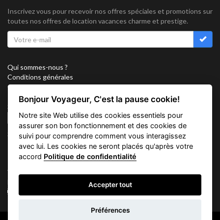
Inscrivez vous pour recevoir nos offres spéciales et promotions sur
toutes nos offres de location vacances charme et prestige.
Qui sommes-nous ?
Conditions générales
Confidentialité
Partenariat
Bonjour Voyageur, C'est la pause cookie!
Sitemap
Notre site Web utilise des cookies essentiels pour
Cookies
assurer son bon fonctionnement et des cookies de
Suivez nous sur
suivi pour comprendre comment vous interagissez
avec lui. Les cookies ne seront placés qu'après votre
accord
Politique de confidentialité
Vacation Key Corp. 2905 Point East Drive #L-215. Aventura.
FLORIDA 33160.
Accepter tout
info@vacationkey.com
Demande
Préférences
d'informations