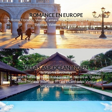
ROMANCE EN EUROPE
Rome
,
Florence
,
Venise
,
Cannes
,
Nice
,
Saint Tropez
,
Provence
,
Belgique
,
Valence
,
Barcelone
,
VILLAS ASIE OCEAN INDIEN
Ile Maurice
Seychelles
Reunion
Thailande
Phuk
et
Koh
Samui
Bali
Seminyak
Canggu
Lombok
Malaisie
Inde
Goa
Sri Lanka
Cambodge
Vietnam
Singapour
Hong Kong