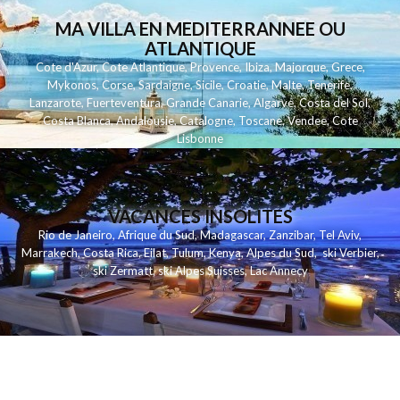
MA VILLA EN MEDITERRANNEE OU
ATLANTIQUE
Cote d'Azur
,
Cote Atlantique
,
Provence
,
Ibiza
,
Majorque
,
Grece
,
Mykonos
,
Corse
,
Sardaigne
,
Sicile
,
Croatie
,
Malte
,
Tenerife
,
Lanzarote
,
Fuerteventura
,
Grande Canarie
,
Algarve
,
Costa del Sol
,
Costa Blanca
,
Andalousie
,
Catalogne
,
Toscane
,
Vendee
,
Cote
Lisbonne
VACANCES INSOLITES
Rio de Janeiro
,
Afrique du Sud
,
Madagascar
,
Zanzibar
,
Tel Aviv
,
Marrakech
,
Costa Rica
,
Eilat
,
Tulum
,
Kenya
,
Alpes du Sud
,
ski Verbier
,
ski Zermatt
,
ski Alpes Suisses
,
Lac Annecy