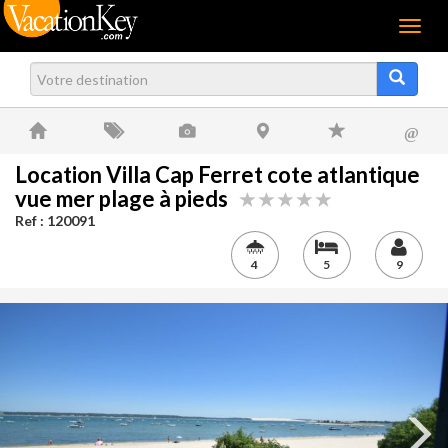
Menu
@
Location Villa Cap Ferret cote atlantique
vue mer plage à pieds
Ref : 120091
4
5
9